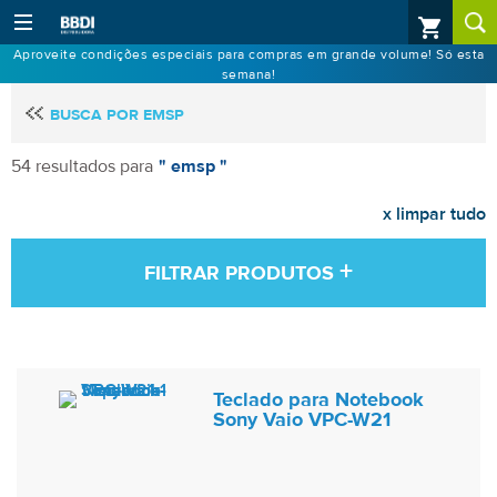
Aproveite condições especiais para compras em grande volume! Só esta
semana!
BUSCA POR EMSP
54 resultados para
" emsp "
x limpar tudo
+
FILTRAR PRODUTOS
Teclado para Notebook
Sony Vaio VPC-W21