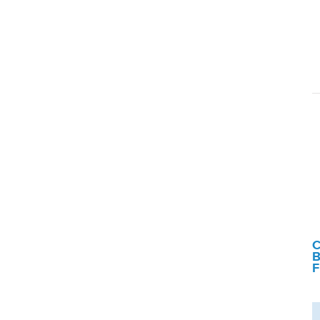
C
B
F