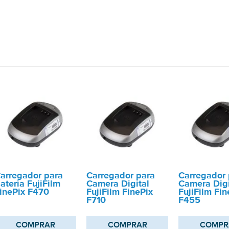
arregador para
Carregador para
Carregador 
ateria FujiFilm
Camera Digital
Camera Digi
inePix F470
FujiFilm FinePix
FujiFilm Fin
F710
F455
COMPRAR
COMPRAR
COMPR