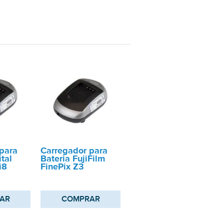
para
Carregador para
tal
Bateria FujiFilm
i8
FinePix Z3
AR
COMPRAR