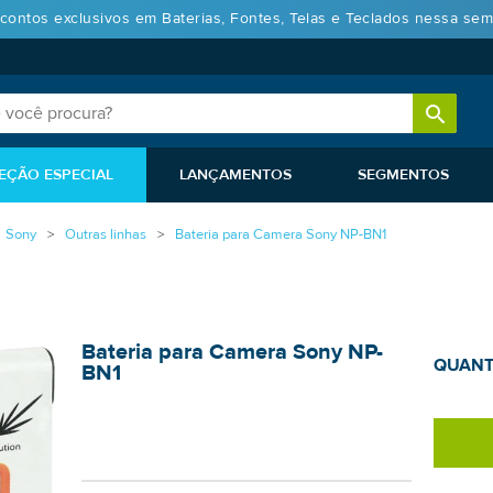
contos exclusivos em Baterias, Fontes, Telas e Teclados nessa sem
EÇÃO ESPECIAL
LANÇAMENTOS
SEGMENTOS
Sony
Outras linhas
Bateria para Camera Sony NP-BN1
Bateria para Camera Sony NP-
QUANT
BN1