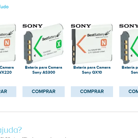
Tudo
a Camera
Bateria para Camera
Bateria para Camera
Bateria 
WX220
Sony AS300
Sony QX10
Son
RAR
COMPRAR
COMPRAR
CO
ajuda?