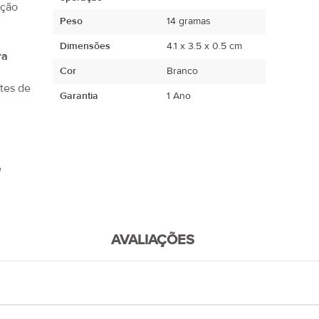
nção
Peso
14 gramas
Dimensões
4.1 x 3.5 x 0.5 cm
ra
Cor
Branco
tes de
Garantia
1 Ano
e
AVALIAÇÕES