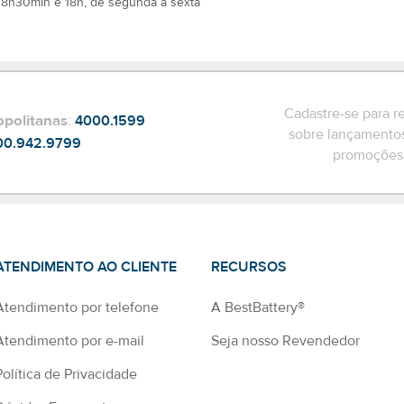
 8h30min e 18h, de segunda a sexta
Cadastre-se para r
opolitanas
:
4000.1599
sobre lançamentos
00.942.9799
promoções 
ATENDIMENTO AO CLIENTE
RECURSOS
Atendimento por telefone
A BestBattery®
Atendimento por e-mail
Seja nosso Revendedor
Política de Privacidade