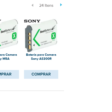
24 Itens
para Camera
Bateria para Camera
Bateria para Camera
Bate
y M5A
Sony AS300R
Sony AS3OV
S
MPRAR
COMPRAR
COMPRAR