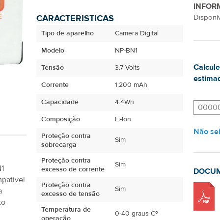
INFOR
CARACTERISTICAS
Disponív
Tipo de aparelho
Camera Digital
Modelo
NP-BN1
Calcule
Tensão
3.7 Volts
estimad
Corrente
1.200 mAh
Capacidade
4.4Wh
Composição
Li-Ion
Não se
Proteção contra
Sim
sobrecarga
Proteção contra
Sim
N1
excesso de corrente
DOCU
patível
Proteção contra
Sim
a
excesso de tensão
to
Temperatura de
0-40 graus Cº
operação