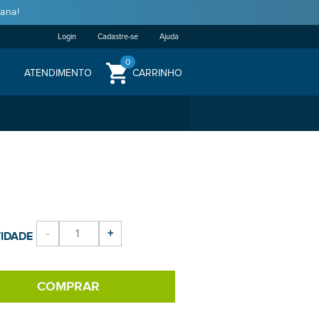
ana!
Login
Cadastre-se
Ajuda
0
ATENDIMENTO
CARRINHO
-
+
IDADE
COMPRAR