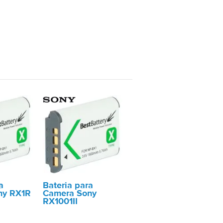
a
Bateria para
ny RX1R
Camera Sony
RX1001II