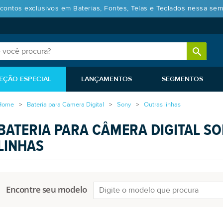
contos exclusivos em Baterias, Fontes, Telas e Teclados nessa sem
EÇÃO ESPECIAL
LANÇAMENTOS
SEGMENTOS
Home
Bateria para Câmera Digital
Sony
Outras linhas
BATERIA PARA CÂMERA DIGITAL S
LINHAS
Encontre seu modelo