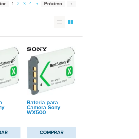
1
2
3
4
5
a
Bateria para
ny
Camera Sony
WX500
RAR
COMPRAR