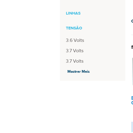
LINHAS
TENSÃO
3.6 Volts
3.7 Volts
3.7 Volts
7.2 Volts
Mostrar Mais
7.4 Volts
7.4 Volts
CAPACIDADE
4.4Wh
4.8Wh