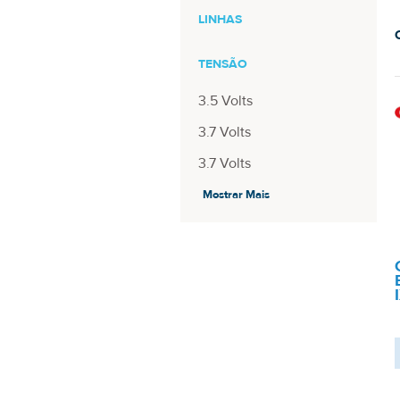
LINHAS
TENSÃO
3.5 Volts
3.7 Volts
3.7 Volts
7.4 Volts
Mostrar Mais
7.4 Volts
7.2 V
CAPACIDADE
2.9Wh
5.4 Wh