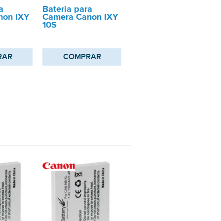
a
Bateria para
non IXY
Camera Canon IXY
10S
RAR
COMPRAR