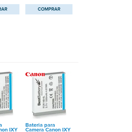
RAR
COMPRAR
a
Bateria para
non IXY
Camera Canon IXY