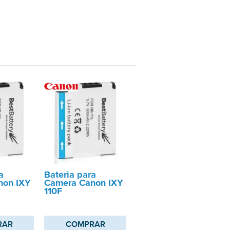
a
Bateria para
non IXY
Camera Canon IXY
110F
RAR
COMPRAR