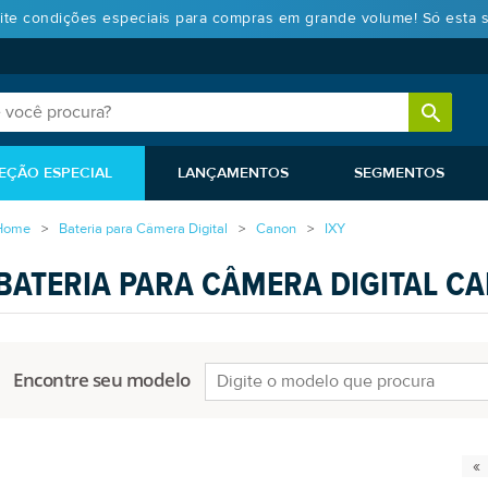
ite condições especiais para compras em grande volume! Só esta 
EÇÃO ESPECIAL
LANÇAMENTOS
SEGMENTOS
Home
Bateria para Câmera Digital
Canon
IXY
BATERIA PARA CÂMERA DIGITAL CA
Encontre seu modelo