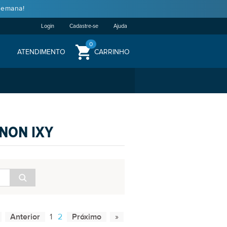
semana!
Login
Cadastre-se
Ajuda
0
ATENDIMENTO
CARRINHO
NON IXY
1
2