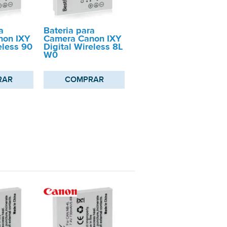
a
Bateria para
non IXY
Camera Canon IXY
eless 90
Digital Wireless 8L
W0
RAR
COMPRAR