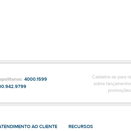
Cadastre-se para r
opolitanas
:
4000.1599
sobre lançamentos
00.942.9799
promoções 
ATENDIMENTO AO CLIENTE
RECURSOS