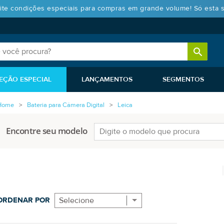
ite condições especiais para compras em grande volume! Só esta 
EÇÃO ESPECIAL
LANÇAMENTOS
SEGMENTOS
Home
Bateria para Câmera Digital
Leica
Encontre seu modelo
ORDENAR POR
Selecione