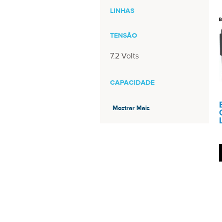
LINHAS
TENSÃO
7.2 Volts
CAPACIDADE
6.4Wh
Mostrar Mais
8.6Wh
COMPOSIÇÃO
Li-Ion