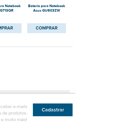
ara Notebook
Bateria para Notebook
Bateria para Notebook
Bater
 G713QR
Asus GU603ZW
Asus GX701LWS-XS76
A
MPRAR
COMPRAR
COMPRAR
eceber e-mails
Cadastrar
 de produtos,
e muito mais!