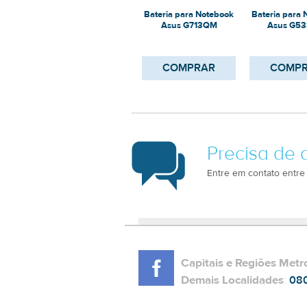
Bateria para Notebook
Bateria para
Asus G713QM
Asus G5
COMPRAR
COMP
Precisa de 
Entre em contato entre
Capitais e Regiões Metr
Demais Localidades
:
08