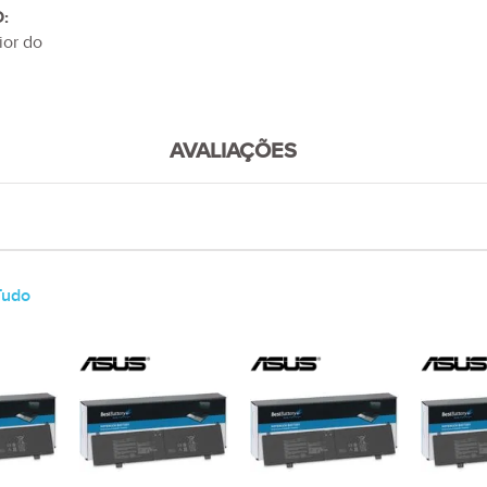
:
ior do
AVALIAÇÕES
Tudo