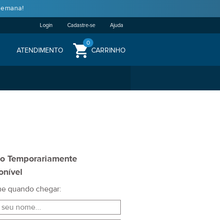
semana!
Login
Cadastre-se
Ajuda
0
ATENDIMENTO
CARRINHO
to Temporariamente
onível
me quando chegar: