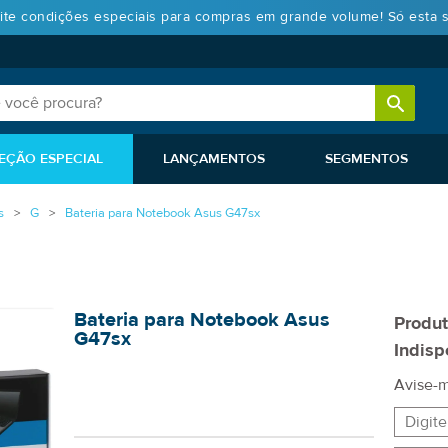
ite condições especiais para compras em grande volume! Só esta 
EÇÃO ESPECIAL
LANÇAMENTOS
SEGMENTOS
s
G
Bateria para Notebook Asus G47sx
Bateria para Notebook Asus
Produ
G47sx
Indisp
Avise-