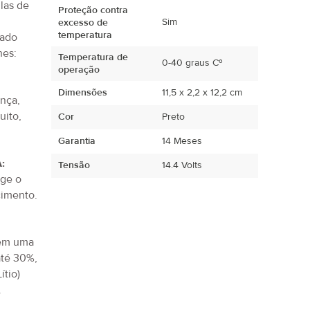
ulas de
Proteção contra
Sim
excesso de
temperatura
tado
hes:
Temperatura de
0-40 graus Cº
operação
Dimensões
11,5 x 2,2 x 12,2 cm
ança,
uito,
Cor
Preto
.
Garantia
14 Meses
:
Tensão
14.4 Volts
ege o
imento.
tem uma
até 30%,
ítio)
.