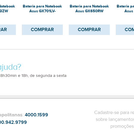
 Notebook
Bateria para Notebook
Bateria para Notebook
Bateria p
33ZW
Asus GX701LV-
Asus GX650RW
Asus
HG023T
RAR
COMPRAR
COMPRAR
CO
ajuda?
 8h30min e 18h, de segunda a sexta
Cadastre-se para r
opolitanas
:
4000.1599
sobre lançamentos
00.942.9799
promoções 