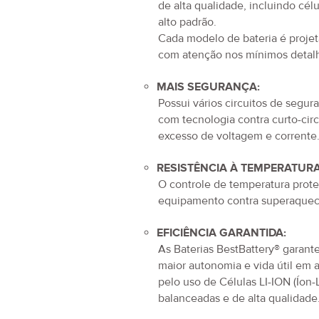
de alta qualidade, incluindo cél
alto padrão.
Cada modelo de bateria é proje
com atenção nos mínimos detal
MAIS SEGURANÇA:
Possui vários circuitos de segur
com tecnologia contra curto-circ
excesso de voltagem e corrente
RESISTÊNCIA À TEMPERATURA
O controle de temperatura prot
equipamento contra superaquec
EFICIÊNCIA GARANTIDA:
As Baterias BestBattery® garan
maior autonomia e vida útil em 
pelo uso de Células LI-ION (Íon-L
balanceadas e de alta qualidade