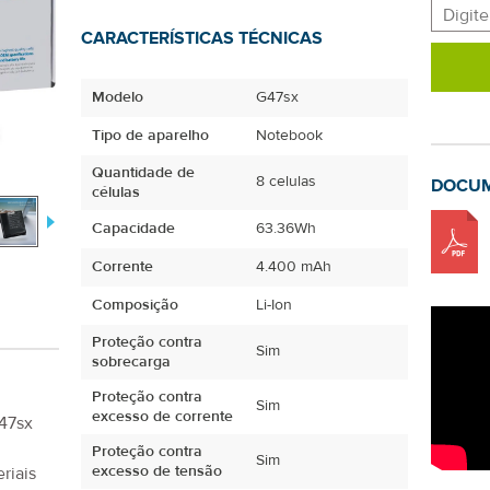
CARACTERÍSTICAS TÉCNICAS
Modelo
G47sx
Tipo de aparelho
Notebook
Quantidade de
8 celulas
DOCU
células
Capacidade
63.36Wh
Corrente
4.400 mAh
Composição
Li-Ion
Proteção contra
Sim
sobrecarga
Proteção contra
Sim
excesso de corrente
47sx
Proteção contra
Sim
excesso de tensão
riais