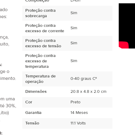
Composição
Li-Ion
ulas de
Proteção contra
Sim
tado
sobrecarga
hes:
Proteção contra
Sim
excesso de corrente
Proteção contra
Sim
ança,
excesso de tensão
uito,
Proteção contra
.
Sim
excesso de
temperatura
:
Temperatura de
ege o
0-40 graus Cº
operação
imento.
Dimensões
20.8 x 4.8 x 2.0 cm
Cor
Preto
tem uma
até 30%,
Garantia
14 Meses
ítio)
Tensão
11.1 Volts
.