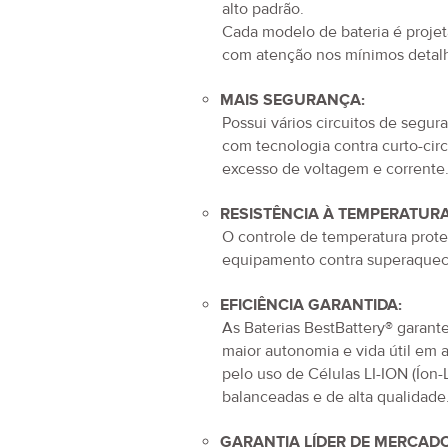
de alta qualidade, incluindo cél
alto padrão.
Cada modelo de bateria é proje
com atenção nos mínimos detal
MAIS SEGURANÇA:
Possui vários circuitos de segur
com tecnologia contra curto-circ
excesso de voltagem e corrente
RESISTÊNCIA À TEMPERATURA
O controle de temperatura prot
equipamento contra superaquec
EFICIÊNCIA GARANTIDA:
As Baterias BestBattery® garan
maior autonomia e vida útil em 
pelo uso de Células LI-ION (Íon-L
balanceadas e de alta qualidade