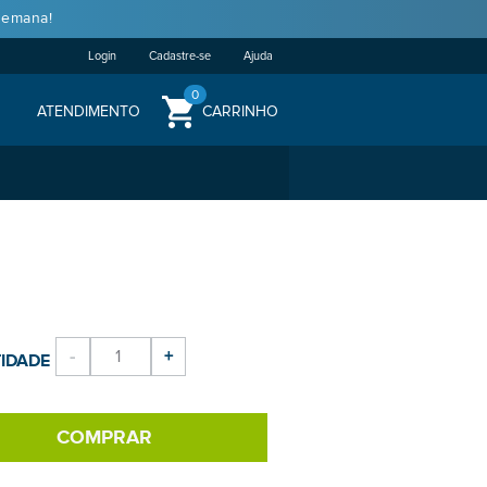
semana!
Login
Cadastre-se
Ajuda
0
ATENDIMENTO
CARRINHO
-
+
IDADE
COMPRAR