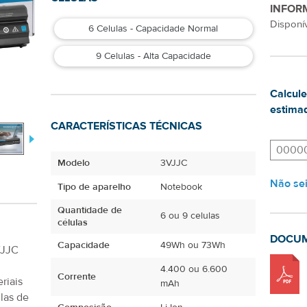
INFOR
Disponív
6 Celulas - Capacidade Normal
9 Celulas - Alta Capacidade
Calcule
estimad
CARACTERÍSTICAS TÉCNICAS
Modelo
3VJJC
Não se
Tipo de aparelho
Notebook
Quantidade de
6 ou 9 celulas
células
DOCU
Capacidade
49Wh ou 73Wh
VJJC
4.400 ou 6.600
Corrente
mAh
riais