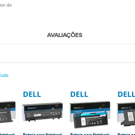
:
ior do
AVALIAÇÕES
Tudo