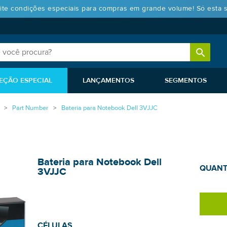
ite condições especiais para compras em grande volume! Só esta 
EÇÃO ESPECIAL
LANÇAMENTOS
SEGMENTOS
Part Number
Bateria para Notebook Dell 3VJJC
Bateria para Notebook Dell
QUANT
3VJJC
CÉLULAS