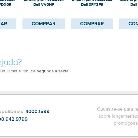
 Notebook
Bateria para Notebook
Bateria para Notebook
Bateria p
 WDX0R
Dell VV0NF
Dell 0RY3F9
Del
h
RAR
COMPRAR
COMPRAR
CO
ajuda?
 8h30min e 18h, de segunda a sexta
Cadastre-se para r
opolitanas
:
4000.1599
sobre lançamentos
00.942.9799
promoções 