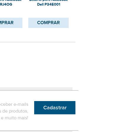
ara Notebook
Bateria para Notebook
Bateria para Notebook
Bater
l RJ4OG
Dell P34E001
Dell 7M0T6
MPRAR
COMPRAR
COMPRAR
eceber e-mails
Cadastrar
 de produtos,
e muito mais!