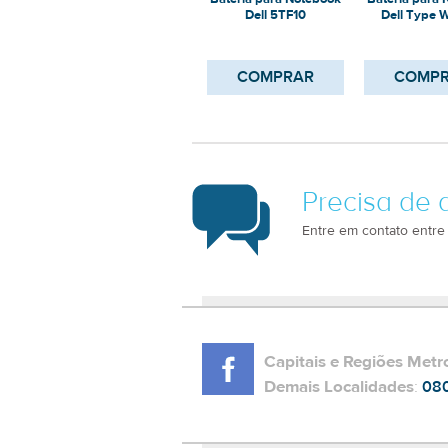
Bateria para Notebook
Bateria para
Dell 5TF10
Dell Type
42W
COMPRAR
COMP
Precisa de 
Entre em contato entre
Capitais e Regiões Metr
Demais Localidades
:
08