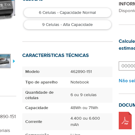
INFOR
Disponív
6 Celulas - Capacidade Normal
9 Celulas - Alta Capacidade
Calcule
estimad
CARACTERÍSTICAS TÉCNICAS
Modelo
462890-151
Não se
Tipo de aparelho
Notebook
Quantidade de
6 ou 9 celulas
células
DOCU
Capacidade
48Wh ou 71Wh
890-151
4.400 ou 6.600
Corrente
mAh
riais