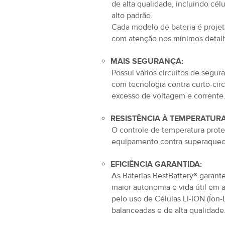
de alta qualidade, incluindo cél
alto padrão.
Cada modelo de bateria é proje
com atenção nos mínimos detal
MAIS SEGURANÇA:
Possui vários circuitos de segur
com tecnologia contra curto-circ
excesso de voltagem e corrente
RESISTÊNCIA À TEMPERATURA
O controle de temperatura prot
equipamento contra superaquec
EFICIÊNCIA GARANTIDA:
As Baterias BestBattery® garan
maior autonomia e vida útil em 
pelo uso de Células LI-ION (Íon-L
balanceadas e de alta qualidade