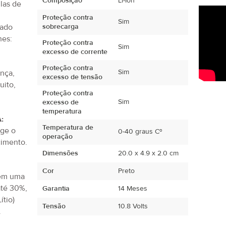
Composição
Li-Ion
ulas de
Proteção contra
Sim
tado
sobrecarga
hes:
Proteção contra
Sim
excesso de corrente
Proteção contra
Sim
ança,
excesso de tensão
uito,
Proteção contra
.
Sim
excesso de
temperatura
:
Temperatura de
ege o
0-40 graus Cº
operação
imento.
Dimensões
20.0 x 4.9 x 2.0 cm
Cor
Preto
tem uma
até 30%,
Garantia
14 Meses
ítio)
Tensão
10.8 Volts
.