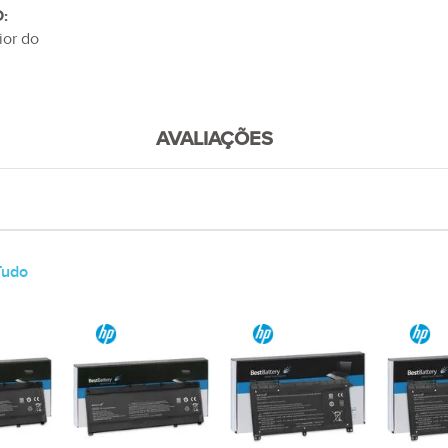
:
ior do
AVALIAÇÕES
Tudo