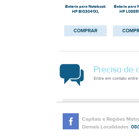
Bateria para Notebook
Bateria para
HP BI03041XL
HP L0885
COMPRAR
COMP
Precisa de 
Entre em contato entre
Capitais e Regiões Metr
Demais Localidades
:
08