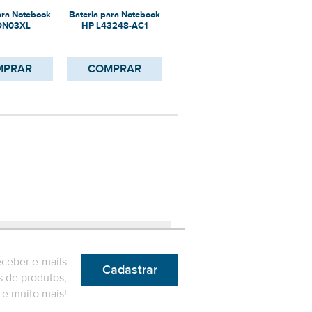
ara Notebook
Bateria para Notebook
Bateria para Notebook
Bater
ON03XL
HP L43248-AC1
HP ON03041XL
HP
MPRAR
COMPRAR
COMPRAR
eceber e-mails
Cadastrar
 de produtos,
e muito mais!