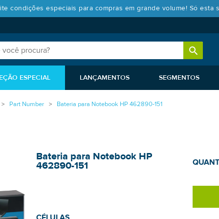
ite condições especiais para compras em grande volume! Só esta 
EÇÃO ESPECIAL
LANÇAMENTOS
SEGMENTOS
Part Number
Bateria para Notebook HP 462890-151
Bateria para Notebook HP
QUANT
462890-151
CÉLULAS