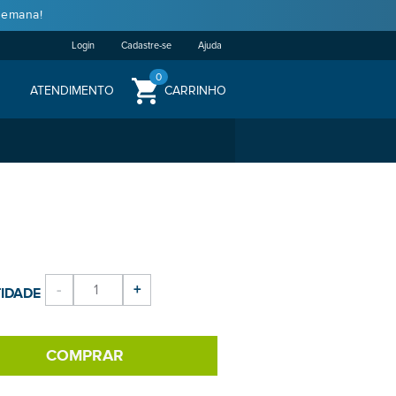
semana!
Login
Cadastre-se
Ajuda
0
ATENDIMENTO
CARRINHO
-
+
IDADE
COMPRAR