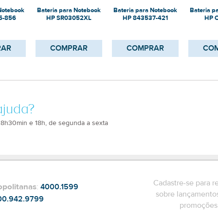
 Notebook
Bateria para Notebook
Bateria para Notebook
Bateria p
5-856
HP SR03052XL
HP 843537-421
HP 
RAR
COMPRAR
COMPRAR
CO
ajuda?
 8h30min e 18h, de segunda a sexta
Cadastre-se para r
opolitanas
:
4000.1599
sobre lançamentos
00.942.9799
promoções 