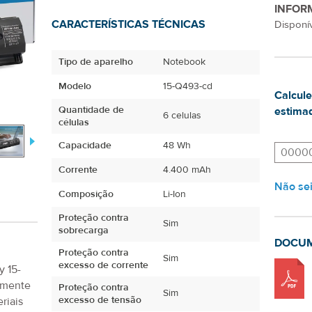
INFOR
CARACTERÍSTICAS TÉCNICAS
Disponív
Tipo de aparelho
Notebook
Modelo
15-Q493-cd
Calcule
Quantidade de
estimad
6 celulas
células
Capacidade
48 Wh
Corrente
4.400 mAh
Não se
Composição
Li-Ion
Proteção contra
Sim
sobrecarga
DOCU
Proteção contra
Sim
excesso de corrente
y 15-
amente
Proteção contra
Sim
excesso de tensão
riais