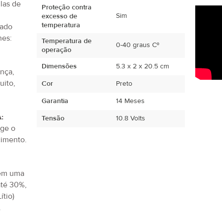
ulas de
Proteção contra
Sim
excesso de
temperatura
tado
hes:
Temperatura de
0-40 graus Cº
operação
Dimensões
5.3 x 2 x 20.5 cm
ança,
uito,
Cor
Preto
.
Garantia
14 Meses
:
Tensão
10.8 Volts
ege o
imento.
tem uma
até 30%,
ítio)
.