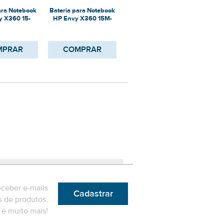
ara Notebook
Bateria para Notebook
Bateria para Notebook
Bater
y X360 15-
HP Envy X360 15M-
HP Envy X360 15-
HP 
599NA
DS0012DX
DS0007NG
MPRAR
COMPRAR
COMPRAR
eceber e-mails
Cadastrar
 de produtos,
e muito mais!