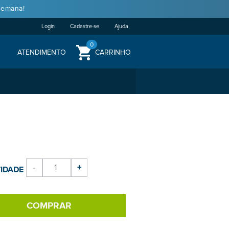
semana!
Login
Cadastre-se
Ajuda
0
ATENDIMENTO
CARRINHO
-
+
IDADE
COMPRAR