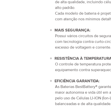
de alta qualidade, incluindo cél
alto padrão.
Cada modelo de bateria é proje
com atenção nos mínimos detal
MAIS SEGURANÇA:
Possui vários circuitos de segur
com tecnologia contra curto-circ
excesso de voltagem e corrente
RESISTÊNCIA À TEMPERATURA
O controle de temperatura prot
equipamento contra superaquec
EFICIÊNCIA GARANTIDA:
As Baterias BestBattery® garan
maior autonomia e vida útil em 
pelo uso de Células LI-ION (Íon-L
balanceadas e de alta qualidade