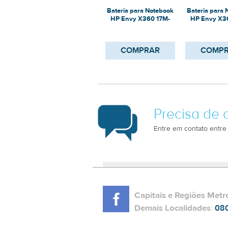
Bateria para Notebook
Bateria para
HP Envy X360 17M-
HP Envy X3
CG0013DX
CG00
COMPRAR
COMP
Precisa de 
Entre em contato entre
Capitais e Regiões Metr
Demais Localidades
:
08