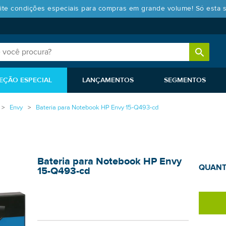
ite condições especiais para compras em grande volume! Só esta 
EÇÃO ESPECIAL
LANÇAMENTOS
SEGMENTOS
Envy
Bateria para Notebook HP Envy 15-Q493-cd
Bateria para Notebook HP Envy
QUANT
15-Q493-cd