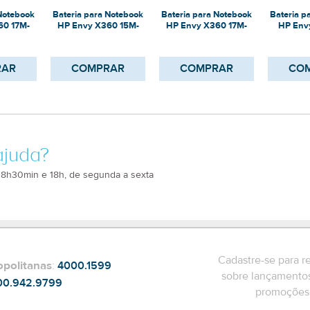
 Notebook
Bateria para Notebook
Bateria para Notebook
Bateria p
60 17M-
HP Envy X360 15M-
HP Envy X360 17M-
HP Env
0
DS0011DX
CG1013DX
DS0
RAR
COMPRAR
COMPRAR
CO
ajuda?
 8h30min e 18h, de segunda a sexta
Cadastre-se para r
opolitanas
:
4000.1599
sobre lançamentos
00.942.9799
promoções 