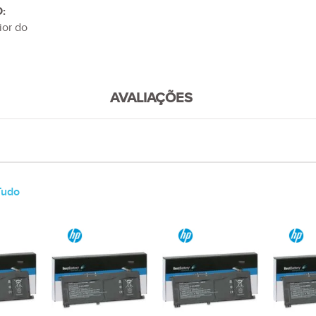
:
ior do
AVALIAÇÕES
Tudo