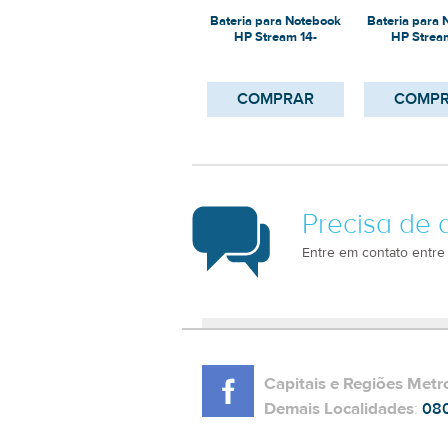
Bateria para Notebook
Bateria para
HP Stream 14-
HP Strea
AX023NF
CB159
COMPRAR
COMP
Precisa de 
Entre em contato entre
Capitais e Regiões Metr
Demais Localidades
:
08