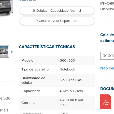
INFOR
Disponív
6 Celulas - Capacidade Normal
9 Celulas - Alta Capacidade
Calcule
estimad
CARACTERÍSTICAS TÉCNICAS
Modelo
G60t-500
Não se
Tipo de aparelho
Notebook
Quantidade de
6 ou 9 celulas
células
DOCU
Capacidade
48Wh ou 71Wh
0t-500
4.400 ou 6.600
Corrente
mAh
riais