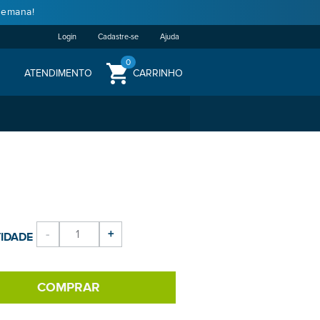
semana!
Login
Cadastre-se
Ajuda
0
ATENDIMENTO
CARRINHO
-
+
IDADE
COMPRAR