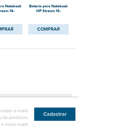
ara Notebook
Bateria para Notebook
Bateria para Notebook
Bater
ream 14-
HP Stream 14-
HP Stream 14-
H
010CA
CB112WM
CB090NR
MPRAR
COMPRAR
COMPRAR
eceber e-mails
Cadastrar
 de produtos,
e muito mais!