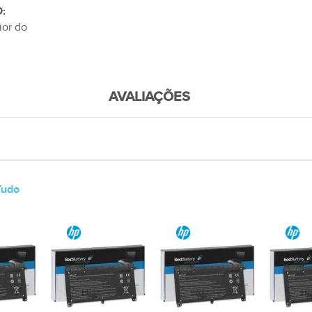
:
ior do
AVALIAÇÕES
Tudo