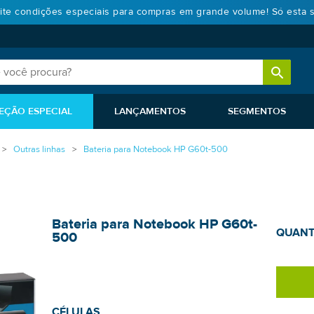
ite condições especiais para compras em grande volume! Só esta 
EÇÃO ESPECIAL
LANÇAMENTOS
SEGMENTOS
Outras linhas
Bateria para Notebook HP G60t-500
Bateria para Notebook HP G60t-
QUANT
500
CÉLULAS