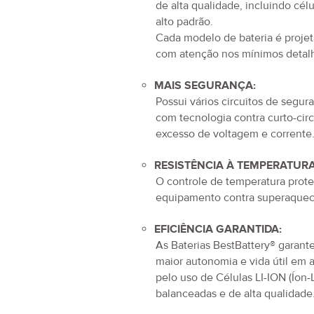
de alta qualidade, incluindo cél
alto padrão.
Cada modelo de bateria é proje
com atenção nos mínimos detal
MAIS SEGURANÇA:
Possui vários circuitos de segur
com tecnologia contra curto-circ
excesso de voltagem e corrente
RESISTÊNCIA À TEMPERATURA
O controle de temperatura prot
equipamento contra superaquec
EFICIÊNCIA GARANTIDA:
As Baterias BestBattery® garan
maior autonomia e vida útil em 
pelo uso de Células LI-ION (Íon-L
balanceadas e de alta qualidade