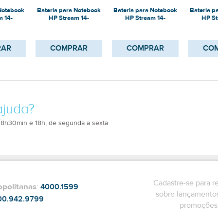
 Notebook
Bateria para Notebook
Bateria para Notebook
Bateria p
m 14-
HP Stream 14-
HP Stream 14-
HP St
NR
CB013WM
CB170NR
AX
RAR
COMPRAR
COMPRAR
CO
ajuda?
 8h30min e 18h, de segunda a sexta
Cadastre-se para r
opolitanas
:
4000.1599
sobre lançamentos
00.942.9799
promoções 