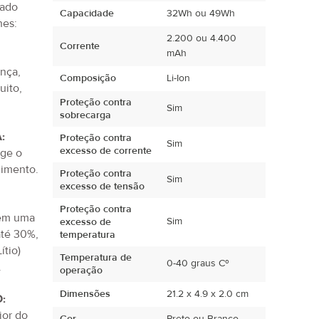
Capacidade
32Wh ou 49Wh
tado
2.200 ou 4.400
Corrente
mAh
hes:
Composição
Li-Ion
ança,
Proteção contra
Sim
sobrecarga
uito,
.
Proteção contra
Sim
excesso de corrente
:
Proteção contra
Sim
ege o
excesso de tensão
imento.
Proteção contra
Sim
excesso de
temperatura
tem uma
Temperatura de
0-40 graus Cº
até 30%,
operação
ítio)
Dimensões
21.2 x 4.9 x 2.0 cm
.