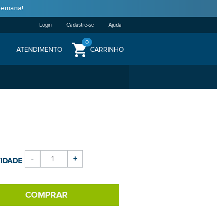
semana!
Login
Cadastre-se
Ajuda
0
ATENDIMENTO
CARRINHO
-
+
IDADE
COMPRAR