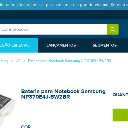
ite condições especiais para compras em grande volume! Só esta 
EÇÃO ESPECIAL
LANÇAMENTOS
SEGMENTOS
sung
NP
Bateria para Notebook Samsung NP370E4J-BW2BR
Bateria para Notebook Samsung
QUANT
NP370E4J-BW2BR
COR