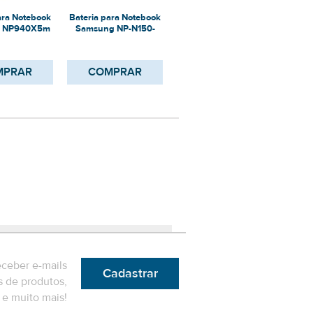
ara Notebook
Bateria para Notebook
Bateria para Notebook
Bater
 NP940X5m
Samsung NP-N150-
Samsung NP750QUB
Sams
BD2BR
MPRAR
COMPRAR
COMPRAR
eceber e-mails
Cadastrar
 de produtos,
e muito mais!