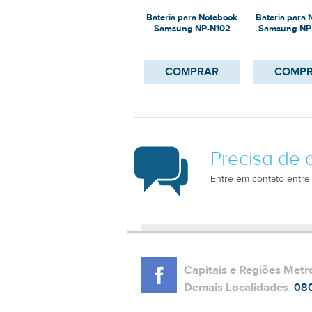
Bateria para Notebook
Bateria para
Samsung NP-N102
Samsung NP
COMPRAR
COMP
Precisa de 
Entre em contato entre
Capitais e Regiões Metr
Demais Localidades
:
08