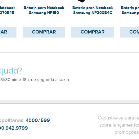
 Notebook
Bateria para Notebook
Bateria para Notebook
Bateria p
270E4E
Samsung NP150
Samsung NP200B4C
Samsung
RAR
COMPRAR
COMPRAR
CO
ajuda?
 8h30min e 18h, de segunda a sexta
Cadastre-se para r
opolitanas
:
4000.1599
sobre lançamentos
00.942.9799
promoções 