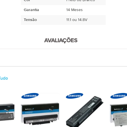
Cor
Preto ou Branco
:
Garantia
14 Meses
ior do
Tensão
11.1 ou 14.8V
AVALIAÇÕES
Tudo