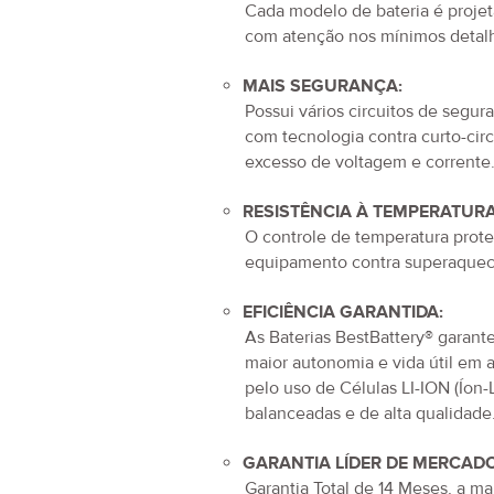
com materiais de alta qualidade,
incluindo células de alto padrão.
Cada modelo de bateria é proje
com atenção nos mínimos detal
MAIS SEGURANÇA:
Possui vários circuitos de segur
com tecnologia contra curto-circ
excesso de voltagem e corrente
RESISTÊNCIA À TEMPERATURA
O controle de temperatura prot
equipamento contra superaquec
EFICIÊNCIA GARANTIDA:
As Baterias BestBattery® garan
maior autonomia e vida útil em 
pelo uso de Células LI-ION (Íon-L
balanceadas e de alta qualidade