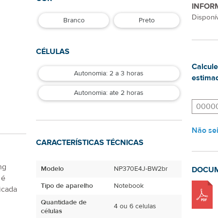
INFOR
Disponív
Branco
Preto
CÉLULAS
Calcule
Autonomia: 2 a 3 horas
estimad
Autonomia: ate 2 horas
Não se
CARACTERÍSTICAS TÉCNICAS
Modelo
NP370E4J-BW2br
DOCU
Tipo de aparelho
Notebook
ng
 é
Quantidade de
4 ou 6 celulas
icada
células