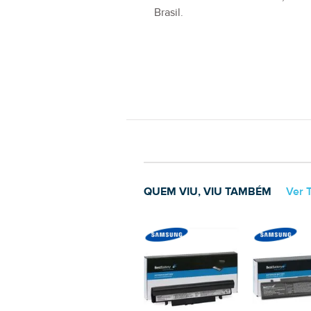
GARANTIA LÍDER DE MERCADO
Garantia Total de
14 Meses
, a ma
Brasil.
QUEM VIU, VIU TAMBÉM
Ver 