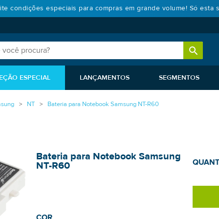
ite condições especiais para compras em grande volume! Só esta 
EÇÃO ESPECIAL
LANÇAMENTOS
SEGMENTOS
sung
NT
Bateria para Notebook Samsung NT-R60
Bateria para Notebook Samsung
QUANT
NT-R60
COR