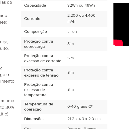
ulas de
Capacidade
32Wh ou 49Wh
tado
2.200 ou 4.400
Corrente
mAh
hes:
Composição
Li-Ion
ança,
Proteção contra
Sim
sobrecarga
uito,
.
Proteção contra
Sim
excesso de corrente
:
Proteção contra
Sim
ege o
excesso de tensão
imento.
Proteção contra
Sim
excesso de
temperatura
tem uma
Temperatura de
0-40 graus Cº
até 30%,
operação
ítio)
Dimensões
21.2 x 4.9 x 2.0 cm
.