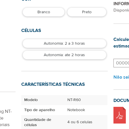
INFOR
Disponív
Branco
Preto
CÉLULAS
Calcule
Autonomia: 2 a 3 horas
estimad
Autonomia: ate 2 horas
Não se
CARACTERÍSTICAS TÉCNICAS
Modelo
NT-R60
DOCU
Tipo de aparelho
Notebook
ng NT-
te
Quantidade de
4 ou 6 celulas
riais
células