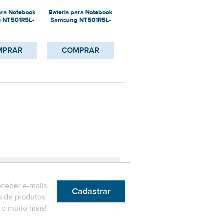
ara Notebook
Bateria para Notebook
Bateria para Notebook
Bater
 NT501R5L-
Samsung NT501R5L-
Samsung NT501R5L-
Sams
34/C
M36/C
M3A/C
MPRAR
COMPRAR
COMPRAR
eceber e-mails
Cadastrar
 de produtos,
e muito mais!