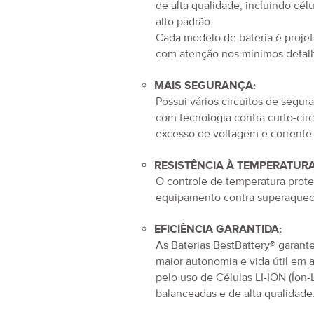
de alta qualidade, incluindo cél
alto padrão.
Cada modelo de bateria é proje
com atenção nos mínimos detal
MAIS SEGURANÇA:
Possui vários circuitos de segur
com tecnologia contra curto-circ
excesso de voltagem e corrente
RESISTÊNCIA À TEMPERATURA
O controle de temperatura prot
equipamento contra superaquec
EFICIÊNCIA GARANTIDA:
As Baterias BestBattery® garan
maior autonomia e vida útil em 
pelo uso de Células LI-ION (Íon-L
balanceadas e de alta qualidade