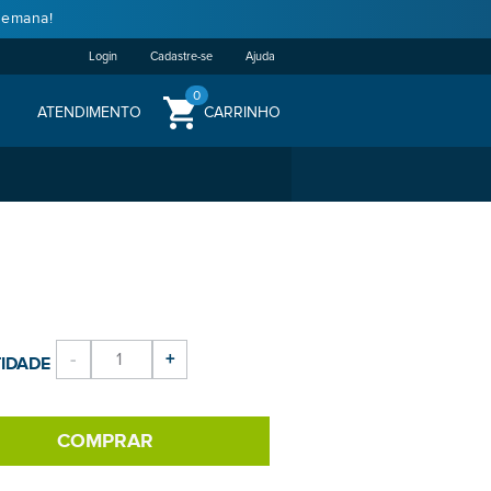
semana!
Login
Cadastre-se
Ajuda
0
ATENDIMENTO
CARRINHO
-
+
IDADE
COMPRAR