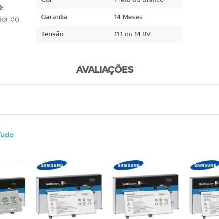
Cor
Preto ou Branco
:
Garantia
14 Meses
ior do
Tensão
11.1 ou 14.8V
AVALIAÇÕES
Tudo