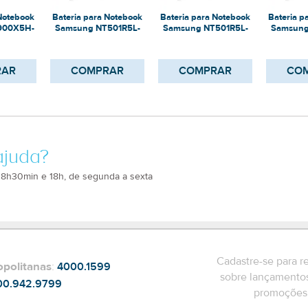
 Notebook
Bateria para Notebook
Bateria para Notebook
Bateria p
900X5H-
Samsung NT501R5L-
Samsung NT501R5L-
Samsung
M30/C
M3J/C
M
RAR
COMPRAR
COMPRAR
CO
ajuda?
 8h30min e 18h, de segunda a sexta
Cadastre-se para r
opolitanas
:
4000.1599
sobre lançamentos
00.942.9799
promoções 