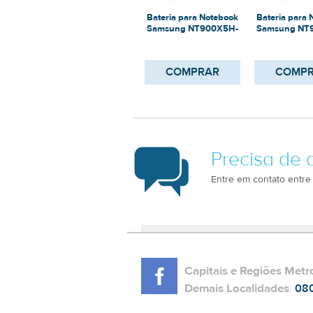
Bateria para Notebook
Bateria para
Samsung NT900X5H-
Samsung NT
K34m
K33s
COMPRAR
COMP
Precisa de 
Entre em contato entre
Capitais e Regiões Metr
Demais Localidades
:
08