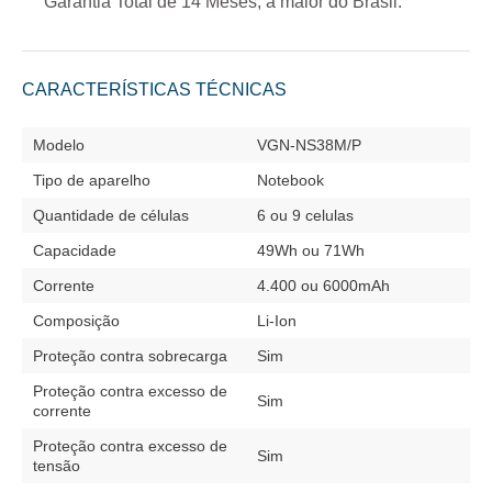
Garantia Total de
14 Meses
, a maior do Brasil.
CARACTERÍSTICAS TÉCNICAS
Modelo
VGN-NS38M/P
Tipo de aparelho
Notebook
Quantidade de células
6 ou 9 celulas
Capacidade
49Wh ou 71Wh
Corrente
4.400 ou 6000mAh
Composição
Li-Ion
Proteção contra sobrecarga
Sim
Proteção contra excesso de
Sim
corrente
Proteção contra excesso de
Sim
tensão