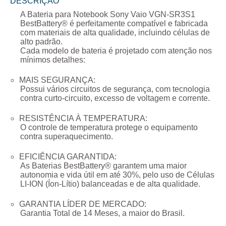
DESCRIÇÃO
A
Bateria para Notebook Sony Vaio VGN-SR3S1
BestBattery® é perfeitamente compatível e fabricada
com materiais de alta qualidade, incluindo células de
alto padrão.
Cada modelo de bateria é projetado com atenção nos
mínimos detalhes:
MAIS SEGURANÇA:
Possui vários circuitos de segurança, com tecnologia
contra curto-circuito, excesso de voltagem e corrente.
RESISTÊNCIA À TEMPERATURA:
O controle de temperatura protege o equipamento
contra superaquecimento.
EFICIÊNCIA GARANTIDA:
As Baterias BestBattery® garantem uma maior
autonomia e vida útil em até 30%, pelo uso de Células
LI-ION (Íon-Lítio) balanceadas e de alta qualidade.
GARANTIA LÍDER DE MERCADO:
Garantia Total de
14 Meses
, a maior do Brasil.