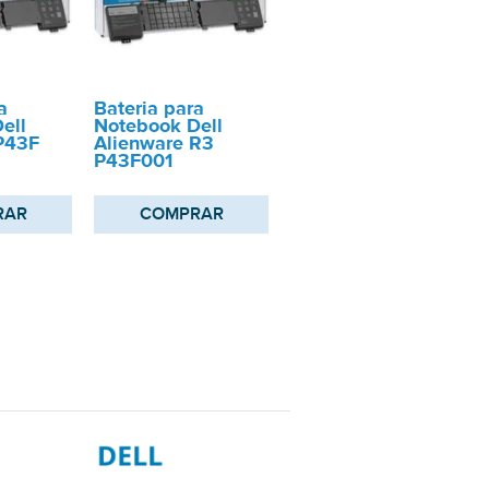
a
Bateria para
ell
Notebook Dell
P43F
Alienware R3
P43F001
RAR
COMPRAR