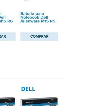
a
Bateria para
ell
Notebook Dell
M15 R6
Alienware M15 R5
RAR
COMPRAR