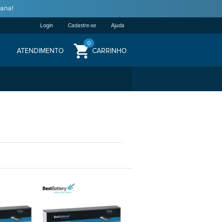
ana!
Login
Cadastre-se
Ajuda
0
ATENDIMENTO
CARRINHO