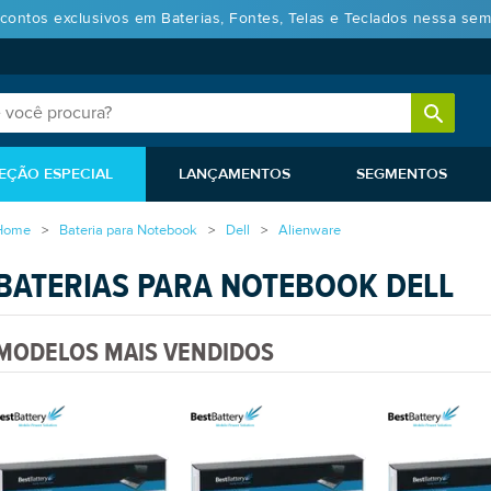
contos exclusivos em Baterias, Fontes, Telas e Teclados nessa sem
EÇÃO ESPECIAL
LANÇAMENTOS
SEGMENTOS
Home
Bateria para Notebook
Dell
Alienware
BATERIAS PARA NOTEBOOK DELL
MODELOS MAIS VENDIDOS