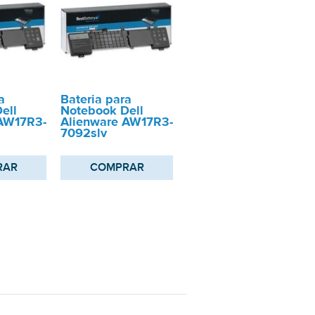
a
Bateria para
ell
Notebook Dell
 AW17R3-
Alienware AW17R3-
7092slv
RAR
COMPRAR