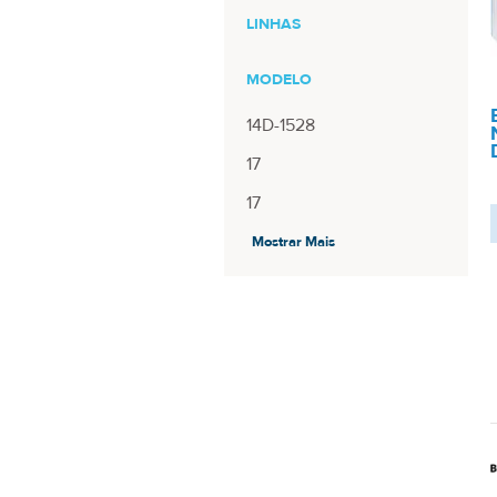
LINHAS
MODELO
14D-1528
17
17
17
Mostrar Mais
17
17-R5
18
2018-ORION-M15
2018-ORION-M15
2018-ORION-M15