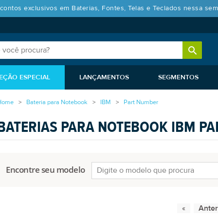
contos exclusivos em Baterias, Fontes, Telas e Teclados nessa sem
EÇÃO ESPECIAL
LANÇAMENTOS
SEGMENTOS
Home
Bateria para Notebook
IBM
Part Number
BATERIAS PARA NOTEBOOK IBM P
Encontre seu modelo