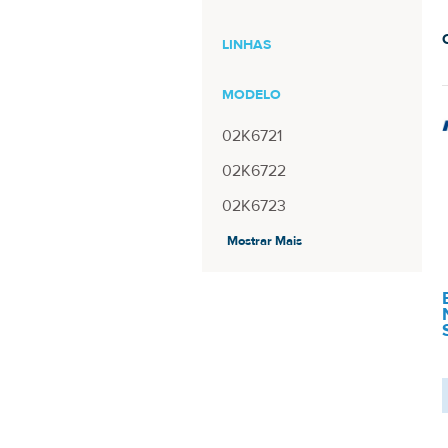
LINHAS
MODELO
02K6721
02K6722
02K6723
02K6724
Mostrar Mais
02K6739
02K6740
02K6741
02K6742
02K6743