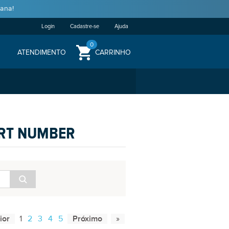
ana!
Login
Cadastre-se
Ajuda
0
ATENDIMENTO
CARRINHO
ART NUMBER
1
2
3
4
5