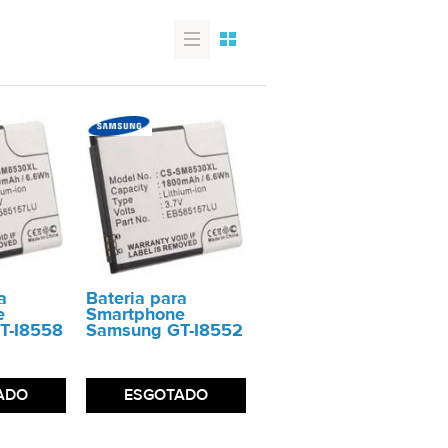
a
Bateria para
e
Smartphone
T-I8558
Samsung GT-I8552
ADO
ESGOTADO