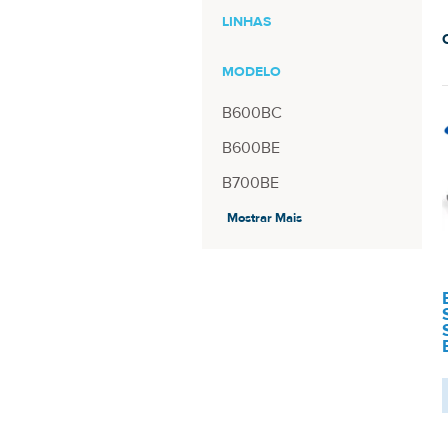
LINHAS
MODELO
B600BC
B600BE
B700BE
EB424255VK
Mostrar Mais
EB425161LU
EB454357VU
EB464358VU
EB485760LU
EB494358VU
EB535151VU