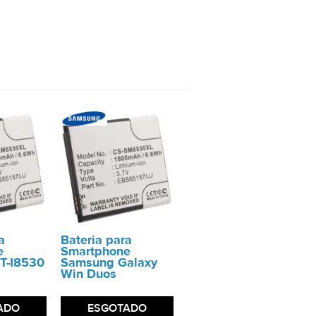
a
Bateria para
e
Smartphone
T-I8530
Samsung Galaxy
Win Duos
ADO
ESGOTADO