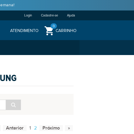
semana!
Login
Cadastre-se
Ajuda
0
ATENDIMENTO
CARRINHO
SUNG
1
2