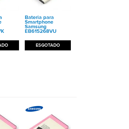
a
Bateria para
e
Smartphone
Samsung
VK
EB615268VU
ADO
ESGOTADO