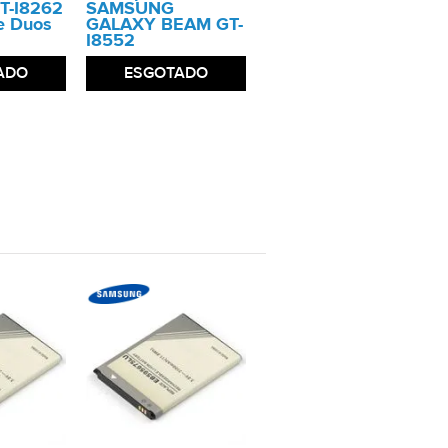
T-I8262
SAMSUNG
e Duos
GALAXY BEAM GT-
I8552
ADO
ESGOTADO