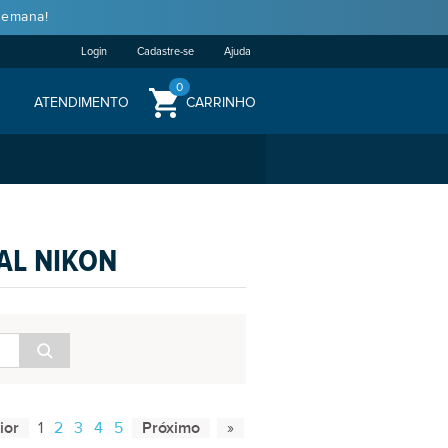
semana!
Login
Cadastre-se
Ajuda
0
ATENDIMENTO
CARRINHO
AL NIKON
1
2
3
4
5