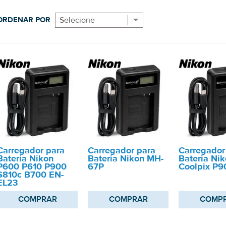
ORDENAR POR
Selecione
Carregador para
Carregador para
Carregador
Bateria Nikon
Bateria Nikon MH-
Bateria Ni
P600 P610 P900
67P
Coolpix P9
S810c B700 EN-
EL23
COMPRAR
COMPRAR
COMP