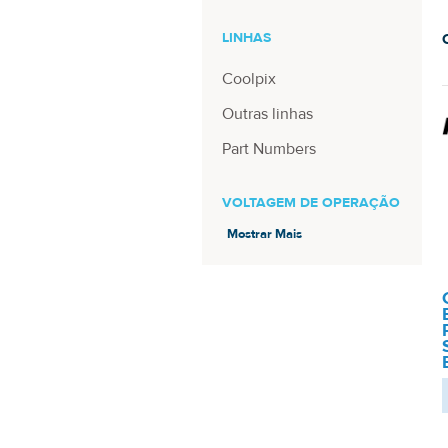
LINHAS
Coolpix
Outras linhas
Part Numbers
VOLTAGEM DE OPERAÇÃO
Mostrar Mais
Bivolt Universal (77)
5 Volts
MODELO
MH-61
CP1
EN-EL5