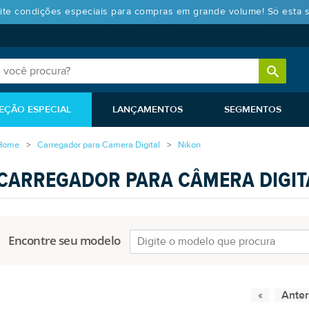
ite condições especiais para compras em grande volume! Só esta 
EÇÃO ESPECIAL
LANÇAMENTOS
SEGMENTOS
Home
Carregador para Câmera Digital
Nikon
CARREGADOR PARA CÂMERA DIGIT
Encontre seu modelo