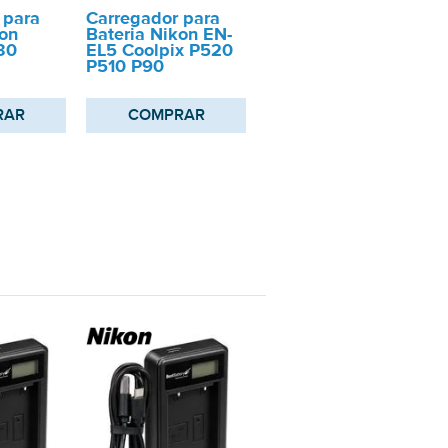
 para
Carregador para
kon
Bateria Nikon EN-
30
EL5 Coolpix P520
P510 P90
RAR
COMPRAR