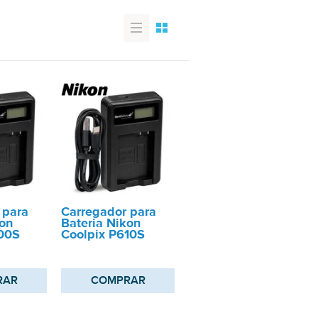
 para
Carregador para
kon
Bateria Nikon
00S
Coolpix P610S
RAR
COMPRAR