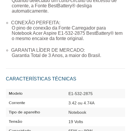
Quando detectado um curto-circuito ou excesso de
corrente, a Fonte BestBattery® desliga
automaticamente.
CONEXÃO PERFEITA:
O pino de conexão da
Fonte Carregador para
Notebook Acer Aspire E1-532-2875
BestBattery® tem
o mesmo encaixe da fonte original.
GARANTIA LÍDER DE MERCADO:
Garantia Total de
3 Anos
, a maior do Brasil.
CARACTERÍSTICAS TÉCNICAS
Modelo
E1-532-2875
Corrente
3.42 ou 4.74A
Tipo de aparelho
Notebook
Tensão
19 Volts