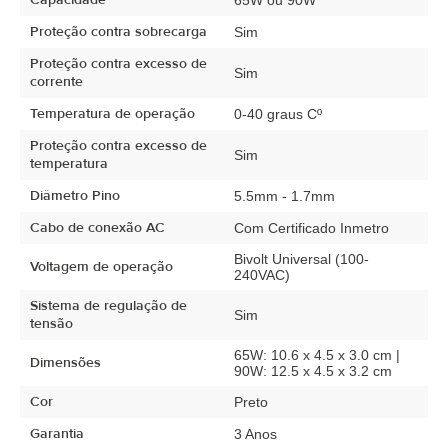
Capacidade
65W ou 90W
Proteção contra sobrecarga
Sim
Proteção contra excesso de
Sim
corrente
Temperatura de operação
0-40 graus Cº
Proteção contra excesso de
Sim
temperatura
Diâmetro Pino
5.5mm - 1.7mm
Cabo de conexão AC
Com Certificado Inmetro
Bivolt Universal (100-
Voltagem de operação
240VAC)
Sistema de regulação de
Sim
tensão
65W: 10.6 x 4.5 x 3.0 cm |
Dimensões
90W: 12.5 x 4.5 x 3.2 cm
Cor
Preto
Garantia
3 Anos