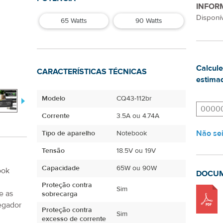
INFOR
Disponív
65 Watts
90 Watts
Calcule
CARACTERÍSTICAS TÉCNICAS
estimad
Modelo
CQ43-112br
Corrente
3.5A ou 4.74A
Não se
Tipo de aparelho
Notebook
Tensão
18.5V ou 19V
Capacidade
65W ou 90W
ook
DOCU
Proteção contra
Sim
e as
sobrecarga
egador
Proteção contra
Sim
excesso de corrente