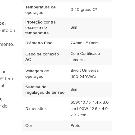
Temperatura de
.
0-40 graus Cº
operação
Proteção contra
K:
Sim
excesso de
uito ou
temperatura
Diâmetro Pino
7.4mm - 5.0mm
amente.
Com Certificado
Cabo de conexão
AC
Inmetro
Bivolt Universal
Voltagem de
paq
operação
(100-240VAC)
y® tem
al.
Sistema de
Sim
regulação de tensão
:
65W: 10.7 x 4.4 x 3.0
r do
Dimensões
cm | 90W: 12.6 x 4.9
x 3.2 cm
Cor
Preto