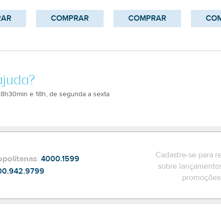
RAR
COMPRAR
COMPRAR
CO
ajuda?
 8h30min e 18h, de segunda a sexta
Cadastre-se para r
opolitanas
:
4000.1599
sobre lançamentos
00.942.9799
promoções 