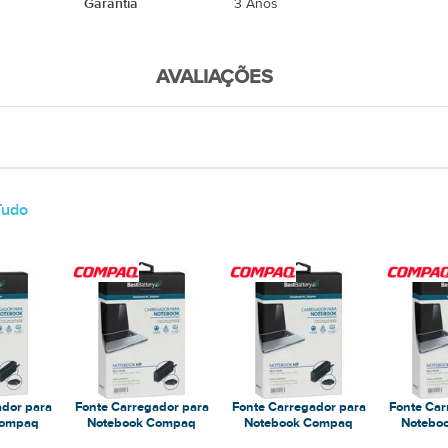
Garantia
3 Anos
AVALIAÇÕES
Tudo
ador para
Fonte Carregador para
Fonte Carregador para
Fonte Car
Compaq
Notebook Compaq
Notebook Compaq
Notebo
50T-100
Presario CQ70-260
Presario CQ61
Presa