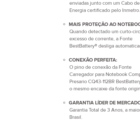
enviadas junto com um Cabo de
Energia certificado pelo Inmetro
MAIS PROTEÇÃO AO NOTEBOO
Quando detectado um curto-circ
excesso de corrente, a Fonte
BestBattery® desliga automatic
CONEXÃO PERFEITA:
O pino de conexão da
Fonte
Carregador para Notebook Com
Presario CQ43-112BR
BestBatter
o mesmo encaixe da fonte origin
GARANTIA LÍDER DE MERCADO
Garantia Total de
3 Anos
, a maio
Brasil.