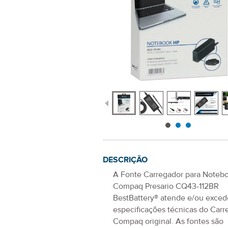
DESCRIÇÃO
A
Fonte Carregador para Noteb
Compaq Presario CQ43-112BR
BestBattery® atende e/ou exced
especificações técnicas do Carr
Compaq
original. As fontes são