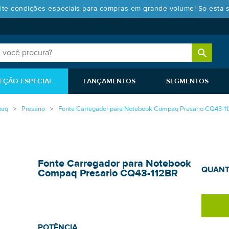
ite condições especiais para compras em grande volume! Só esta 
EÇÃO ESPECIAL
LANÇAMENTOS
SEGMENTOS
aq
Presario
Fonte Carregador para Notebook Compaq Presario CQ43-1
Fonte Carregador para Notebook
QUANT
Compaq Presario CQ43-112BR
POTÊNCIA