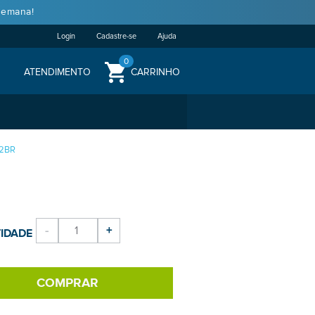
semana!
Login
Cadastre-se
Ajuda
0
ATENDIMENTO
CARRINHO
12BR
-
+
IDADE
COMPRAR