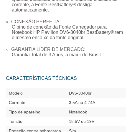
corrente, a Fonte BestBattery® desliga
automaticamente.
CONEXÃO PERFEITA:
O pino de conexão da
Fonte Carregador para
Notebook HP Pavilion DV6-3040br
BestBattery® tem
o mesmo encaixe da fonte original.
GARANTIA LÍDER DE MERCADO:
Garantia Total de
3 Anos
, a maior do Brasil.
CARACTERÍSTICAS TÉCNICAS
Modelo
DV6-3040br
Corrente
3.5A ou 4.74A
Tipo de aparelho
Notebook
Tensão
18.5V ou 19V
Proteção contra sobrecarga
Sim