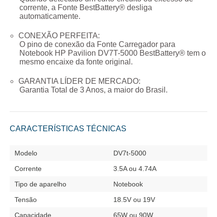
corrente, a Fonte BestBattery® desliga
automaticamente.
CONEXÃO PERFEITA:
O pino de conexão da
Fonte Carregador para
Notebook HP Pavilion DV7T-5000
BestBattery® tem o
mesmo encaixe da fonte original.
GARANTIA LÍDER DE MERCADO:
Garantia Total de
3 Anos
, a maior do Brasil.
CARACTERÍSTICAS TÉCNICAS
Modelo
DV7t-5000
Corrente
3.5A ou 4.74A
Tipo de aparelho
Notebook
Tensão
18.5V ou 19V
Capacidade
65W ou 90W