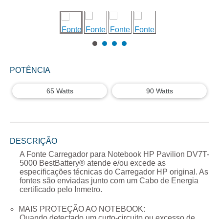
POTÊNCIA
65 Watts
90 Watts
DESCRIÇÃO
A
Fonte Carregador para Notebook HP Pavilion DV7T-
5000
BestBattery® atende e/ou excede as
especificações técnicas do Carregador
HP
original. As
fontes são enviadas junto com um Cabo de Energia
certificado pelo Inmetro.
MAIS PROTEÇÃO AO NOTEBOOK:
Quando detectado um curto-circuito ou excesso de