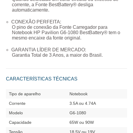
corrente, a Fonte BestBattery® desliga
automaticamente.
CONEXÃO PERFEITA:
O pino de conexão da
Fonte Carregador para
Notebook HP Pavilion G6-1080
BestBattery® tem o
mesmo encaixe da fonte original.
GARANTIA LÍDER DE MERCADO:
Garantia Total de
3 Anos
, a maior do Brasil.
CARACTERÍSTICAS TÉCNICAS
Tipo de aparelho
Notebook
Corrente
3.5A ou 4.74A
Modelo
G6-1080
Capacidade
65W ou 90W
Tensão
18.5V ou 19V