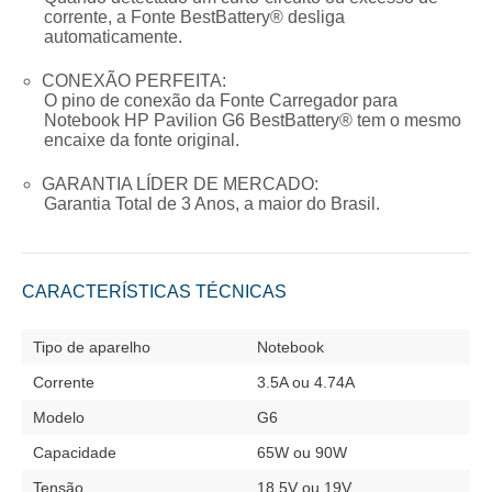
corrente, a Fonte BestBattery® desliga
automaticamente.
CONEXÃO PERFEITA:
O pino de conexão da
Fonte Carregador para
Notebook HP Pavilion G6
BestBattery® tem o mesmo
encaixe da fonte original.
GARANTIA LÍDER DE MERCADO:
Garantia Total de
3 Anos
, a maior do Brasil.
CARACTERÍSTICAS TÉCNICAS
Tipo de aparelho
Notebook
Corrente
3.5A ou 4.74A
Modelo
G6
Capacidade
65W ou 90W
Tensão
18.5V ou 19V