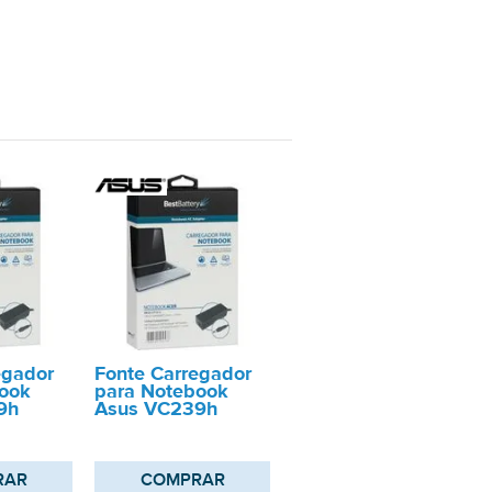
egador
Fonte Carregador
ook
para Notebook
9h
Asus VC239h
RAR
COMPRAR