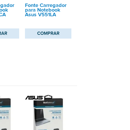
egador
Fonte Carregador
ook
para Notebook
CA
Asus V551LA
RAR
COMPRAR