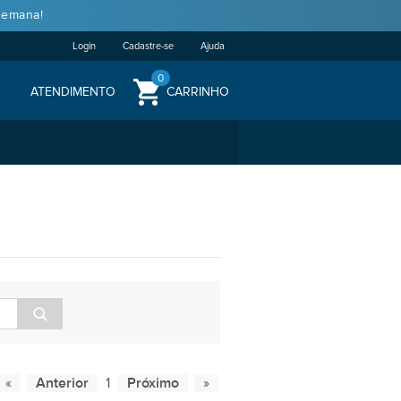
semana!
Login
Cadastre-se
Ajuda
0
ATENDIMENTO
CARRINHO
1