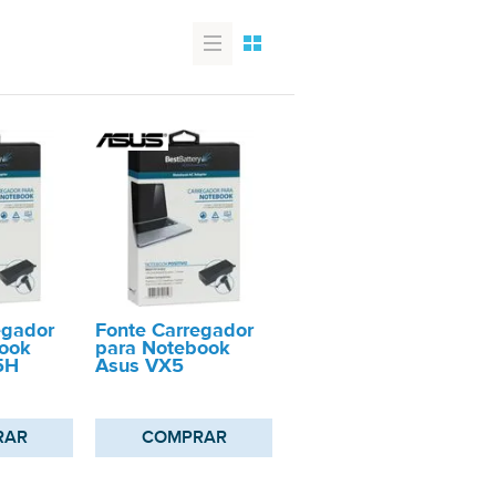
egador
Fonte Carregador
ook
para Notebook
5H
Asus VX5
RAR
COMPRAR