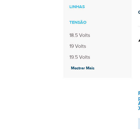
LINHAS
TENSÃO
18.5 Volts
19 Volts
19.5 Volts
Mostrar Mais
DIÂMETRO PINO
4.0mm - 1.35mm
4.8mm - 1.7mm
5.5mm - 2.5mm
5.5mm – 2.5mm
MODELO