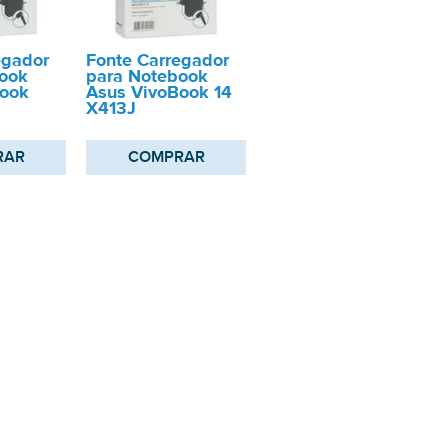
egador
Fonte Carregador
ook
para Notebook
Book
Asus VivoBook 14
X413J
RAR
COMPRAR