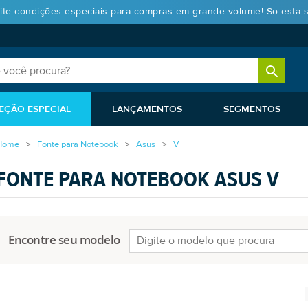
ite condições especiais para compras em grande volume! Só esta 
EÇÃO ESPECIAL
LANÇAMENTOS
SEGMENTOS
Home
Fonte para Notebook
Asus
V
FONTE PARA NOTEBOOK ASUS V
Encontre seu modelo