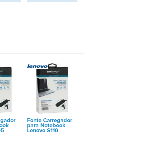
egador
Fonte Carregador
ook
para Notebook
05
Lenovo S110