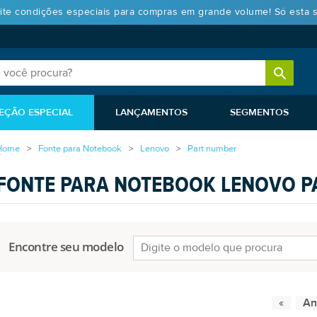
ite condições especiais para compras em grande volume! Só esta 
EÇÃO ESPECIAL
LANÇAMENTOS
SEGMENTOS
Home
Fonte para Notebook
Lenovo
Part number
FONTE PARA NOTEBOOK LENOVO 
Encontre seu modelo