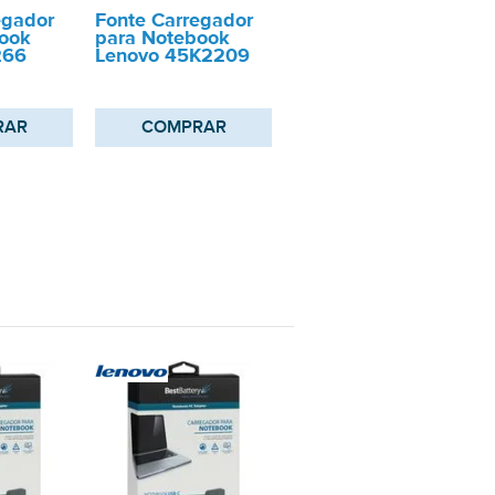
egador
Fonte Carregador
ook
para Notebook
266
Lenovo 45K2209
RAR
COMPRAR