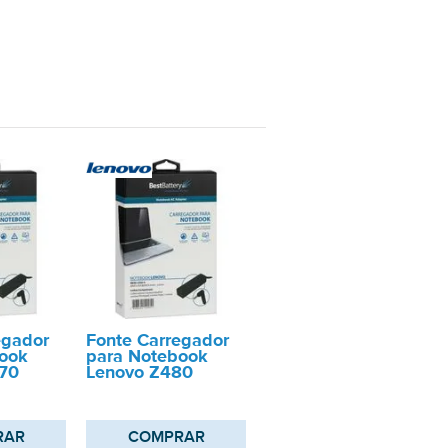
egador
Fonte Carregador
ook
para Notebook
470
Lenovo Z480
RAR
COMPRAR