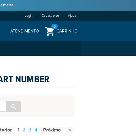
semana!
Login
Cadastre-se
Ajuda
0
ATENDIMENTO
CARRINHO
PART NUMBER
1
2
3
4