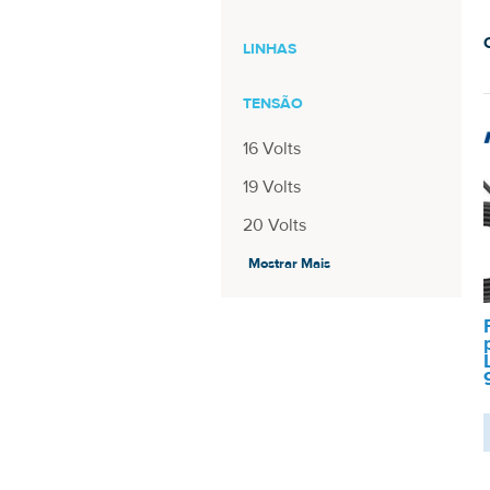
LINHAS
TENSÃO
16 Volts
19 Volts
20 Volts
5V-20V
Mostrar Mais
DIÂMETRO PINO
5.5mm - 2.5mm
7.9mm - 5.5mm
USB-C
9mm - 3mm