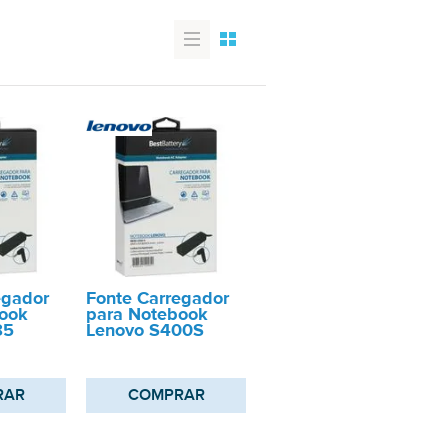
egador
Fonte Carregador
ook
para Notebook
85
Lenovo S400S
RAR
COMPRAR