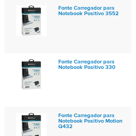
Fonte Carregador para
Notebook Positivo 3552
Fonte Carregador para
Notebook Positivo 330
Fonte Carregador para
Notebook Positivo Motion
Q432