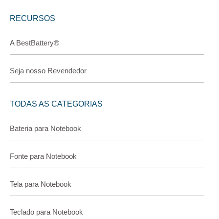
RECURSOS
A BestBattery®
Seja nosso Revendedor
TODAS AS CATEGORIAS
Bateria para Notebook
Fonte para Notebook
Tela para Notebook
Teclado para Notebook