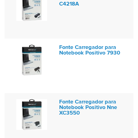
C4218A
Fonte Carregador para
Notebook Positivo 7930
Fonte Carregador para
Notebook Positivo Nne
XC3550