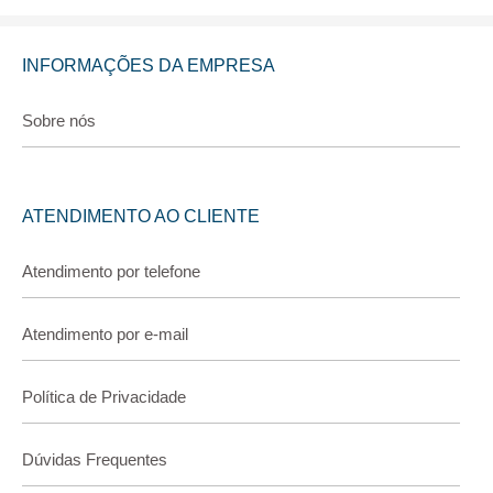
INFORMAÇÕES DA EMPRESA
Sobre nós
ATENDIMENTO AO CLIENTE
Atendimento por telefone
Atendimento por e-mail
Política de Privacidade
Dúvidas Frequentes