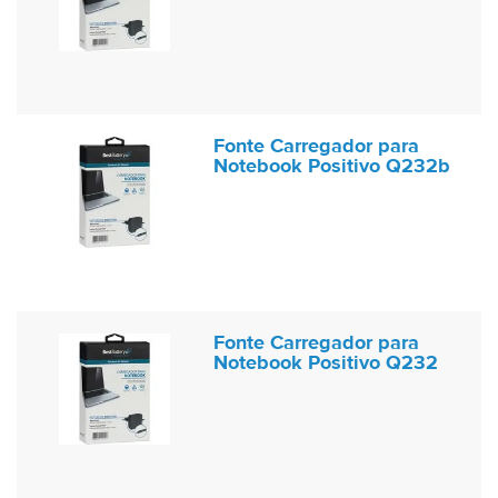
Fonte Carregador para
Notebook Positivo Q232b
Fonte Carregador para
Notebook Positivo Q232