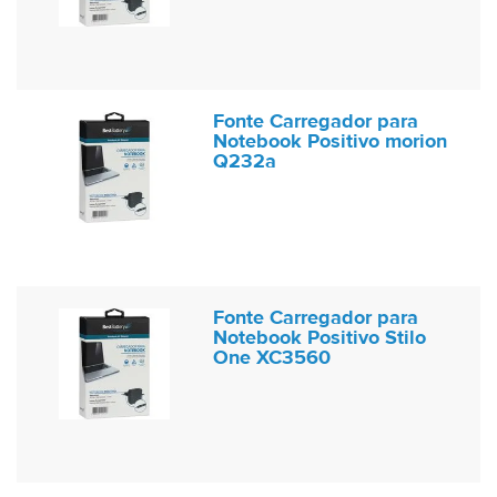
Fonte Carregador para
Notebook Positivo morion
Q232a
Fonte Carregador para
Notebook Positivo Stilo
One XC3560