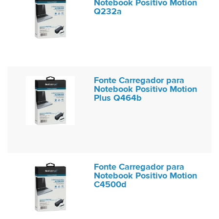
Notebook Positivo Motion
Q232a
Fonte Carregador para
Notebook Positivo Motion
Plus Q464b
Fonte Carregador para
Notebook Positivo Motion
C4500d