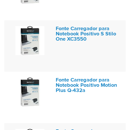
Fonte Carregador para
Notebook Positivo S Stilo
One XC3550
Fonte Carregador para
Notebook Positivo Motion
Plus Q-432a