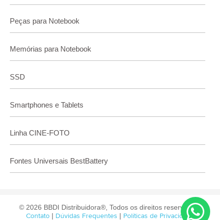
Peças para Notebook
Memórias para Notebook
SSD
Smartphones e Tablets
Linha CINE-FOTO
Fontes Universais BestBattery
© 2026 BBDI Distribuidora®, Todos os direitos reservados.
Contato
|
Dúvidas Frequentes
|
Políticas de Privacidade