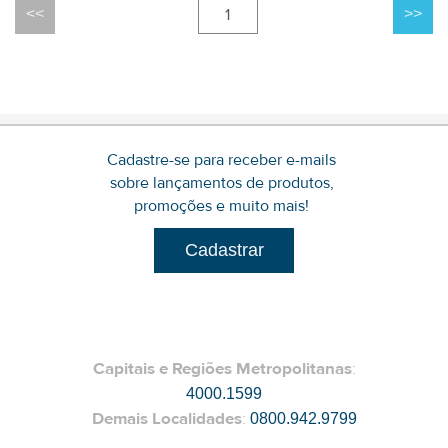
1
Cadastre-se para receber e-mails
sobre lançamentos de produtos,
promoções e muito mais!
Cadastrar
Capitais e Regiões Metropolitanas
:
4000.1599
Demais Localidades
:
0800.942.9799