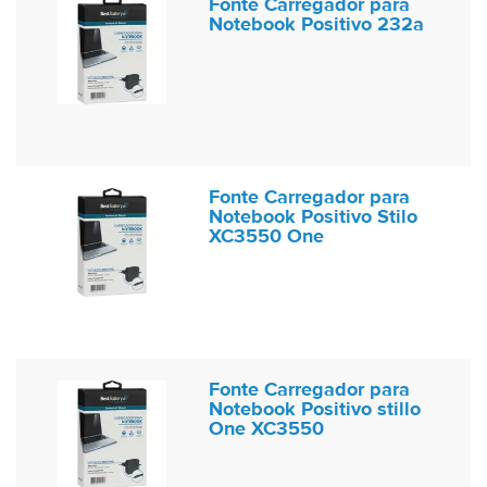
Fonte Carregador para
Notebook Positivo 232a
Fonte Carregador para
Notebook Positivo Stilo
XC3550 One
Fonte Carregador para
Notebook Positivo stillo
One XC3550