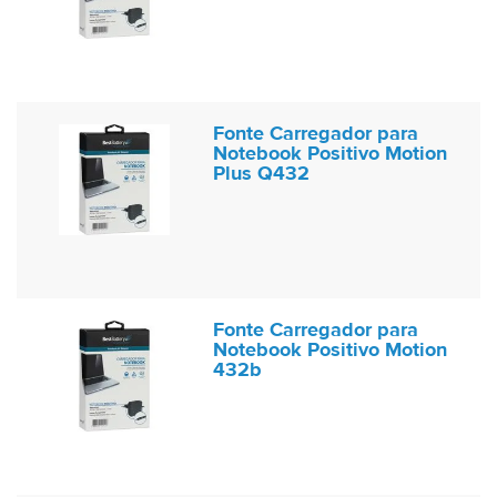
Fonte Carregador para
Notebook Positivo Motion
Plus Q432
Fonte Carregador para
Notebook Positivo Motion
432b