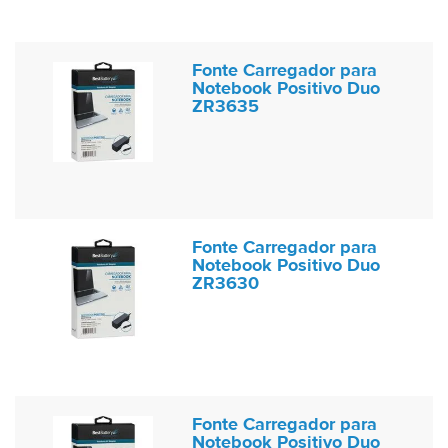
Fonte Carregador para
Notebook Positivo Duo
ZR3635
Fonte Carregador para
Notebook Positivo Duo
ZR3630
Fonte Carregador para
Notebook Positivo Duo