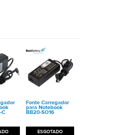
egador
Fonte Carregador
ook
para Notebook
-C
BB20-SO16
ADO
ESGOTADO