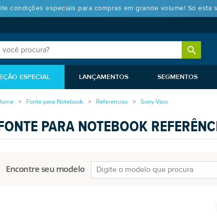
ite condições especiais para compras em grande volume! Só esta 
EÇÃO ESPECIAL
LANÇAMENTOS
SEGMENTOS
Home
Fonte para Notebook
Referências
Sony Vaio
FONTE PARA NOTEBOOK REFERÊNC
Encontre seu modelo