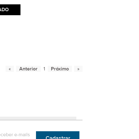
ADO
1
eceber e-mails
Cadastrar