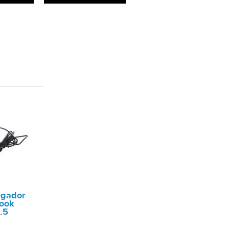
egador
ook
.5