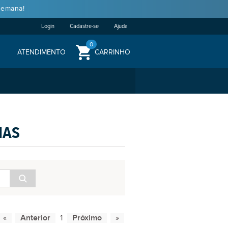
semana!
Login
Cadastre-se
Ajuda
0
ATENDIMENTO
CARRINHO
IAS
1