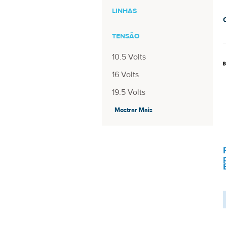
LINHAS
TENSÃO
10.5 Volts
16 Volts
19.5 Volts
Mostrar Mais
DIÂMETRO PINO
4.8mm - 1.7mm
6.0mm - 4.3mm
6.5mm - 4.4mm
POTÊNCIA
39 Watts