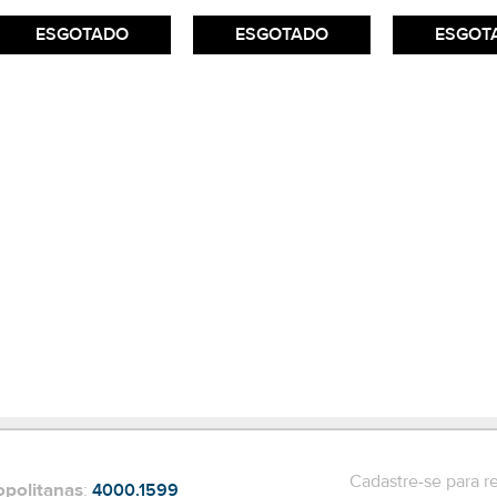
ESGOTADO
ESGOTADO
ESGOT
Cadastre-se para r
opolitanas
:
4000.1599