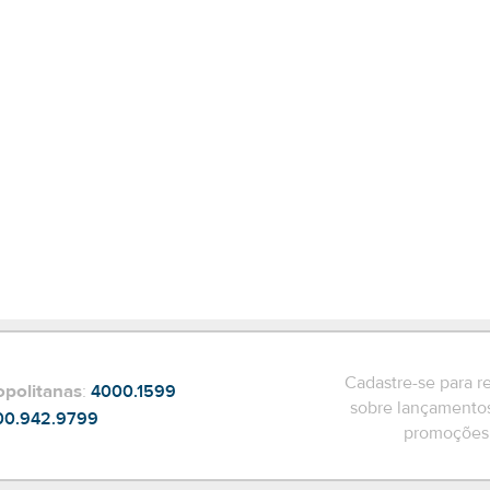
Cadastre-se para r
opolitanas
:
4000.1599
sobre lançamentos
00.942.9799
promoções 