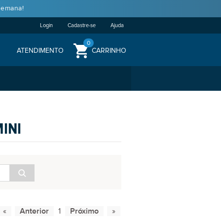
semana!
Login
Cadastre-se
Ajuda
0
ATENDIMENTO
CARRINHO
INI
1