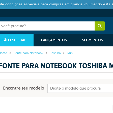
ite condições especiais para compras em grande volume! Só esta 
EÇÃO ESPECIAL
LANÇAMENTOS
SEGMENTOS
Home
Fonte para Notebook
Toshiba
Mini
FONTE PARA NOTEBOOK TOSHIBA M
Encontre seu modelo