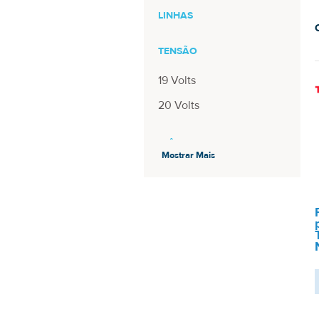
LINHAS
TENSÃO
19 Volts
20 Volts
DIÂMETRO PINO
Mostrar Mais
5.5mm - 2.5mm
MODELO
NB200
NB505-N500BL
POTÊNCIA