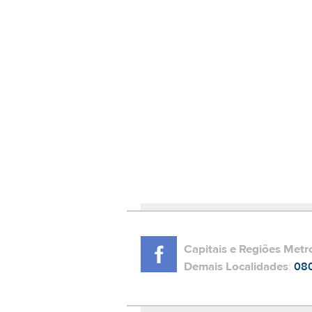
65 Watts
FAIXA DE PREÇO
R$50,00 até R$99,99
Capitais e Regiões Metr
Demais Localidades
:
08