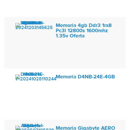
Memoria 4gb Ddr3 1rx8
Pc3l 12800s 1600mhz
1.35v Oferta
Memoria D4NB-24E-4GB
Memoria Gigabyte AERO