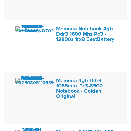
Memoria Notebook 4gb
Ddr3 1600 Mhz Pc3l-
12800s 1rx8 BestBattery
Memoria 4gb Ddr3
1066mhz Pc3-8500
Notebook - Golden
Original