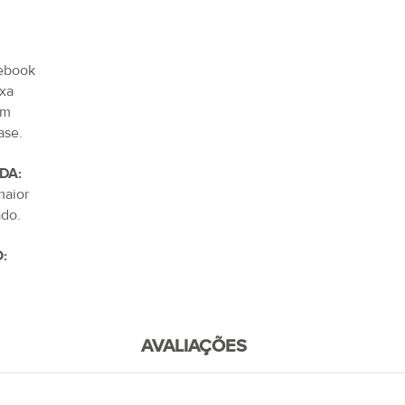
tebook
xa
im
ase.
DA:
maior
do.
:
AVALIAÇÕES