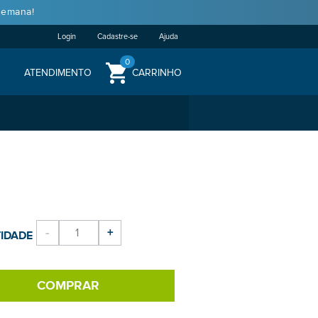
semana!
Login
Cadastre-se
Ajuda
0
ATENDIMENTO
CARRINHO
-
+
IDADE
COMPRAR