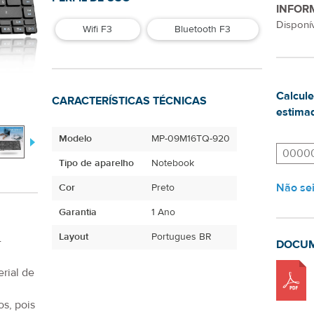
INFOR
Disponív
Wifi F3
Bluetooth F3
Calcule
CARACTERÍSTICAS TÉCNICAS
estimad
Modelo
MP-09M16TQ-920
Tipo de aparelho
Notebook
Não se
Cor
Preto
Garantia
1 Ano
Layout
Portugues BR
-
DOCU
rial de
s, pois