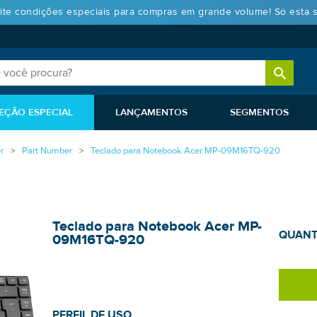
ite condições especiais para compras em grande volume! Só esta 
EÇÃO ESPECIAL
LANÇAMENTOS
SEGMENTOS
r
Part Number
Teclado para Notebook Acer MP-09M16TQ-920
Teclado para Notebook Acer MP-
QUANT
09M16TQ-920
PERFIL DE USO