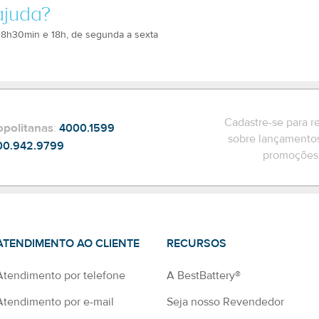
ajuda?
 8h30min e 18h, de segunda a sexta
Cadastre-se para r
opolitanas
:
4000.1599
sobre lançamentos
00.942.9799
promoções 
ATENDIMENTO AO CLIENTE
RECURSOS
Atendimento por telefone
A BestBattery®
Atendimento por e-mail
Seja nosso Revendedor