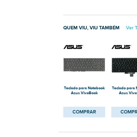
QUEM VIU, VIU TAMBÉM
Ver 
Teclado para Notebook
Teclado para
Asus VivoBook
Asus Viv
X513EP-EJ230T
X510UR-B
COMPRAR
COMP