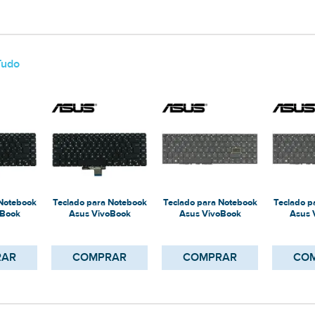
Tudo
 Notebook
Teclado para Notebook
Teclado para Notebook
Teclado p
oBook
Asus VivoBook
Asus VivoBook
Asus 
Q166t
X510UR-BQ166
K513EA-L12004W
X513E
RAR
COMPRAR
COMPRAR
CO