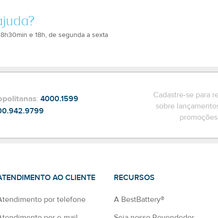
ajuda?
 8h30min e 18h, de segunda a sexta
Cadastre-se para r
opolitanas
:
4000.1599
sobre lançamentos
00.942.9799
promoções 
ATENDIMENTO AO CLIENTE
RECURSOS
Atendimento por telefone
A BestBattery®
Atendimento por e-mail
Seja nosso Revendedor