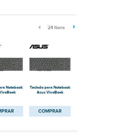
24 Itens
ara Notebook
Teclado para Notebook
Teclado para Notebook
Tecla
VivoBook
Asus VivoBook
Asus VivoBook
A
A-EJ1064T
X513UA
X513EA-EJ3010
X5
MPRAR
COMPRAR
COMPRAR