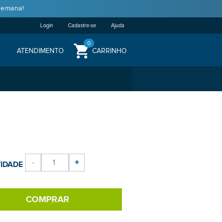
semana!
Login
Cadastre-se
Ajuda
0
ATENDIMENTO
CARRINHO
-
+
IDADE
COMPRAR