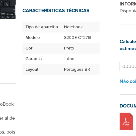
INFOR
CARACTERÍSTICAS TÉCNICAS
Disponív
Tipo de aparelho
Notebook
Modelo
S200E-CT276h
Calcule
Cor
Preto
estimad
Garantia
1 Ano
Layout
Portugues BR
Não se
voBook
DOCU
rial de
s, pois