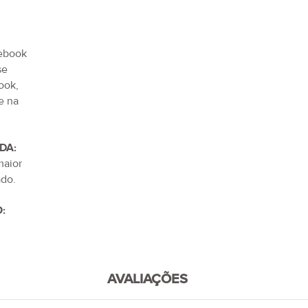
tebook
se
ook,
e na
DA:
maior
do.
:
AVALIAÇÕES