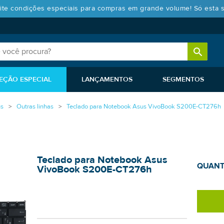
ite condições especiais para compras em grande volume! Só esta 
EÇÃO ESPECIAL
LANÇAMENTOS
SEGMENTOS
s
Outras linhas
Teclado para Notebook Asus VivoBook S200E-CT276h
Teclado para Notebook Asus
QUANT
VivoBook S200E-CT276h