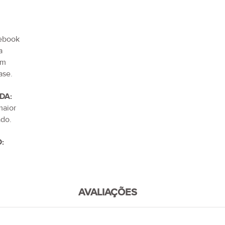
tebook
a
im
ase.
DA:
maior
do.
:
AVALIAÇÕES