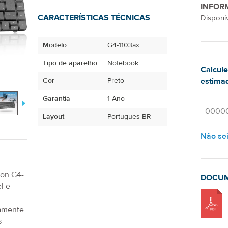
INFOR
CARACTERÍSTICAS TÉCNICAS
Disponív
Modelo
G4-1103ax
Tipo de aparelho
Notebook
Calcule
Cor
Preto
estimad
Garantia
1 Ano
Layout
Portugues BR
Não se
ion G4-
DOCU
l e
samente
s