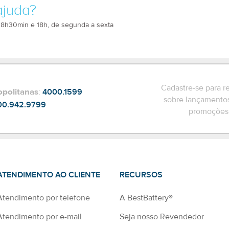
ajuda?
 8h30min e 18h, de segunda a sexta
Cadastre-se para r
opolitanas
:
4000.1599
sobre lançamentos
00.942.9799
promoções 
ATENDIMENTO AO CLIENTE
RECURSOS
Atendimento por telefone
A BestBattery®
Atendimento por e-mail
Seja nosso Revendedor