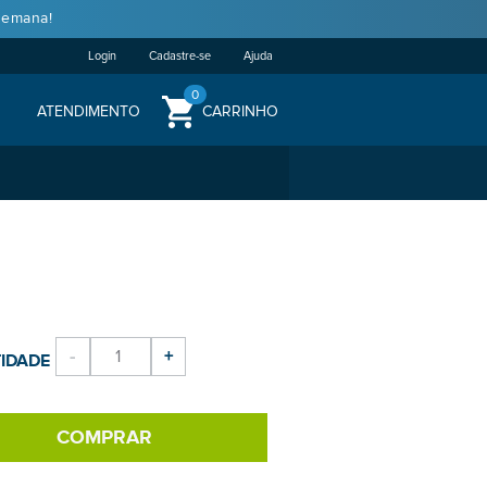
semana!
Login
Cadastre-se
Ajuda
0
ATENDIMENTO
CARRINHO
-
+
IDADE
COMPRAR