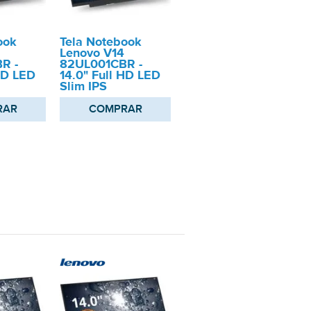
ook
Tela Notebook
Lenovo V14
R -
82UL001CBR -
HD LED
14.0" Full HD LED
Slim IPS
RAR
COMPRAR