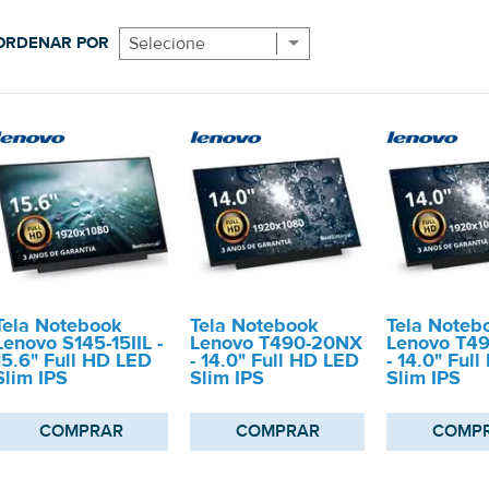
ORDENAR POR
Selecione
Tela Notebook
Tela Notebook
Tela Noteb
Lenovo S145-15IIL -
Lenovo T490-20NX
Lenovo T4
15.6" Full HD LED
- 14.0" Full HD LED
- 14.0" Ful
Slim IPS
Slim IPS
Slim IPS
COMPRAR
COMPRAR
COMP