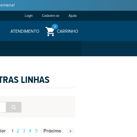
semana!
Login
Cadastre-se
Ajuda
0
ATENDIMENTO
CARRINHO
TRAS LINHAS
1
2
3
4
5