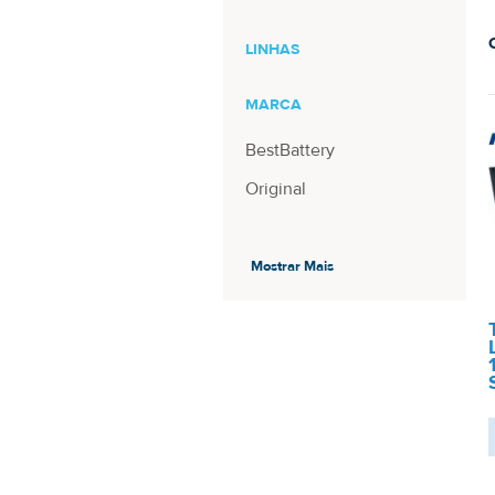
LINHAS
MARCA
BestBattery
Original
TAMANHO
Mostrar Mais
8.9 Pol
10.2 Pol
11.6 Pol
13.3 Pol
14.0 Pol
14.1 Pol