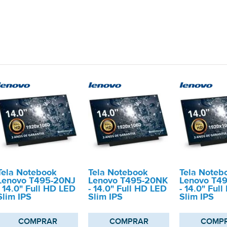
Tela Notebook
Tela Notebook
Tela Noteb
Lenovo T495-20NJ
Lenovo T495-20NK
Lenovo T4
- 14.0" Full HD LED
- 14.0" Full HD LED
- 14.0" Ful
Slim IPS
Slim IPS
Slim IPS
COMPRAR
COMPRAR
COMP