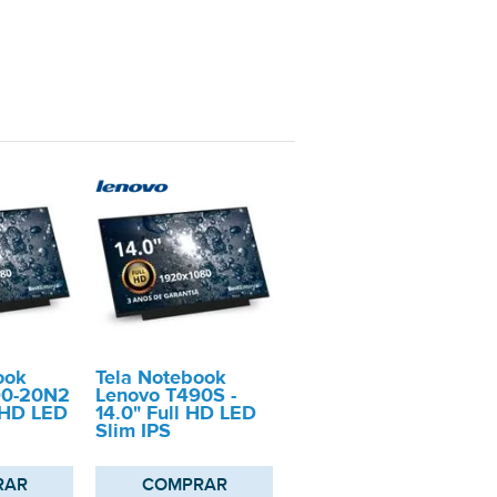
ook
Tela Notebook
90-20N2
Lenovo T490S -
l HD LED
14.0" Full HD LED
Slim IPS
RAR
COMPRAR