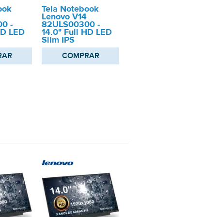
ook
Tela Notebook
Lenovo V14
0 -
82ULS00300 -
HD LED
14.0" Full HD LED
Slim IPS
RAR
COMPRAR