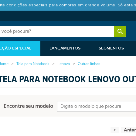
ite condições especiais para compras em grande volume! Só esta 
EÇÃO ESPECIAL
LANÇAMENTOS
SEGMENTOS
Home
Tela para Notebook
Lenovo
Outras linhas
TELA PARA NOTEBOOK LENOVO OU
Encontre seu modelo