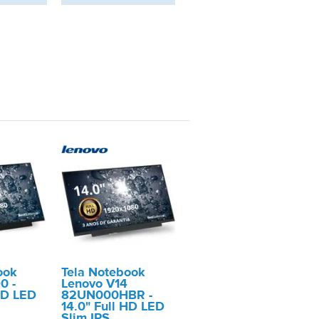
ook
Tela Notebook
0 -
Lenovo V14
HD LED
82UN000HBR -
14.0" Full HD LED
Slim IPS