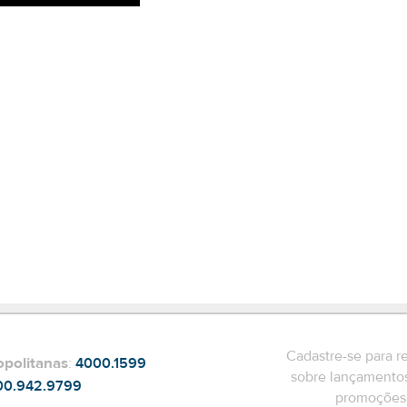
Cadastre-se para r
opolitanas
:
4000.1599
sobre lançamentos
00.942.9799
promoções 