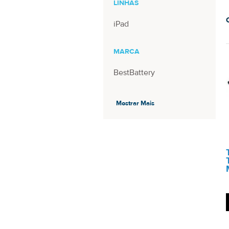
LINHAS
iPad
MARCA
BestBattery
TAMANHO
Mostrar Mais
7.9 Pol
RESOLUÇÃO
768x1024
1536x2048
TIPO DE TELA