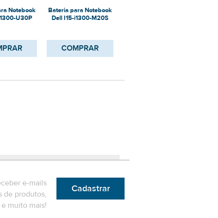
ara Notebook
Bateria para Notebook
Bateria para Notebook
Bater
-i1300-U30P
Dell I15-i1300-M20S
Dell I15-i1100-U30P
MPRAR
COMPRAR
COMPRAR
eceber e-mails
Cadastrar
 de produtos,
e muito mais!