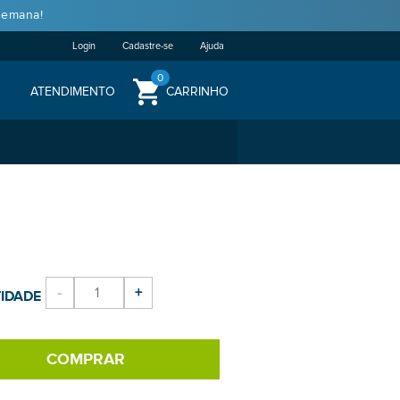
semana!
Login
Cadastre-se
Ajuda
0
ATENDIMENTO
CARRINHO
-
+
IDADE
COMPRAR