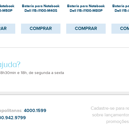
 Notebook
Bateria para Notebook
Bateria para Notebook
Bateria p
00-M50P
Dell I15-i1100-M40S
Dell I15-i1100-M80P
Dell I15
RAR
COMPRAR
COMPRAR
CO
ajuda?
 8h30min e 18h, de segunda a sexta
Cadastre-se para r
opolitanas
:
4000.1599
sobre lançamentos
00.942.9799
promoções 