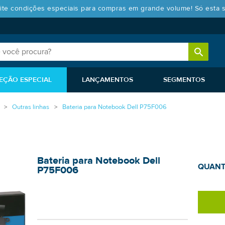
ite condições especiais para compras em grande volume! Só esta 
EÇÃO ESPECIAL
LANÇAMENTOS
SEGMENTOS
Outras linhas
Bateria para Notebook Dell P75F006
Bateria para Notebook Dell
QUANT
P75F006