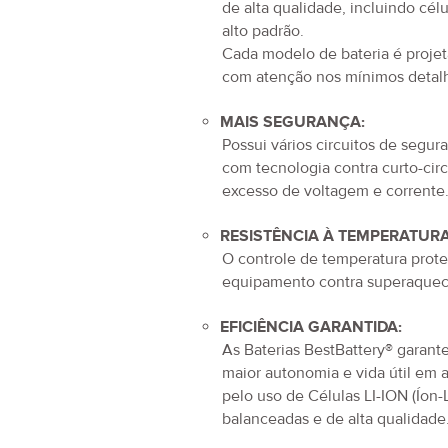
de alta qualidade, incluindo cél
alto padrão.
Cada modelo de bateria é proje
com atenção nos mínimos detal
MAIS SEGURANÇA:
Possui vários circuitos de segur
com tecnologia contra curto-circ
excesso de voltagem e corrente
RESISTÊNCIA À TEMPERATURA
O controle de temperatura prot
equipamento contra superaquec
EFICIÊNCIA GARANTIDA:
As Baterias BestBattery® garan
maior autonomia e vida útil em 
pelo uso de Células LI-ION (Íon-L
balanceadas e de alta qualidade