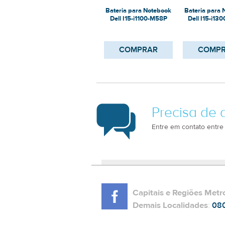
Bateria para Notebook
Bateria para
Dell I15-i1100-M58P
Dell I15-i13
COMPRAR
COMP
Precisa de 
Entre em contato entre
Capitais e Regiões Metr
Demais Localidades
:
08