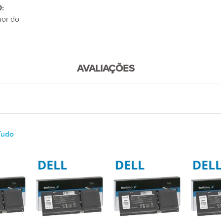
:
ior do
AVALIAÇÕES
Tudo