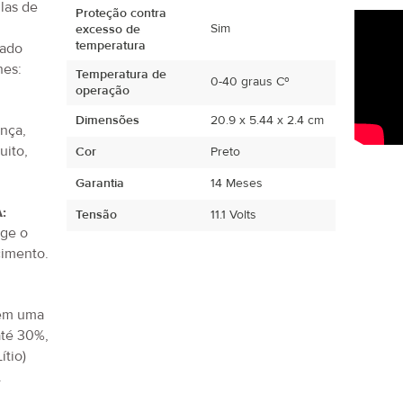
ulas de
Proteção contra
Sim
excesso de
temperatura
tado
hes:
Temperatura de
0-40 graus Cº
operação
Dimensões
20.9 x 5.44 x 2.4 cm
ança,
uito,
Cor
Preto
.
Garantia
14 Meses
:
Tensão
11.1 Volts
ege o
imento.
tem uma
até 30%,
ítio)
.