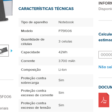
INFOR
CARACTERÍSTICAS TÉCNICAS
Disponív
Tipo de aparelho
Notebook
Modelo
P75f006
Calcule
Quantidade de
estimad
3 celulas
células
Capacidade
42Wh
Corrente
3.700 mAh
Não se
Composição
Li-Ion
Proteção contra
Sim
sobrecarga
DOCU
Proteção contra
Sim
excesso de corrente
75F006
Proteção contra
Sim
excesso de tensão
riais