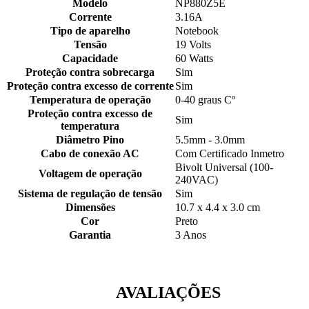
Modelo
NP880Z5E
Corrente
3.16A
Tipo de aparelho
Notebook
Tensão
19 Volts
Capacidade
60 Watts
Proteção contra sobrecarga
Sim
Proteção contra excesso de corrente
Sim
Temperatura de operação
0-40 graus Cº
Proteção contra excesso de
Sim
temperatura
Diâmetro Pino
5.5mm - 3.0mm
Cabo de conexão AC
Com Certificado Inmetro
Bivolt Universal (100-
Voltagem de operação
240VAC)
Sistema de regulação de tensão
Sim
Dimensões
10.7 x 4.4 x 3.0 cm
Cor
Preto
Garantia
3 Anos
AVALIAÇÕES