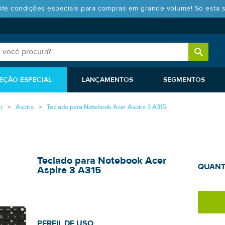
ite condições especiais para compras em grande volume! Só esta 
EÇÃO ESPECIAL
LANÇAMENTOS
SEGMENTOS
r
Aspire
Teclado para Notebook Acer Aspire 3 A315
Teclado para Notebook Acer
QUANT
Aspire 3 A315
PERFIL DE USO