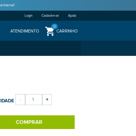
semana!
Login
Cadastre-se
Ajuda
0
ATENDIMENTO
CARRINHO
-
+
IDADE
COMPRAR