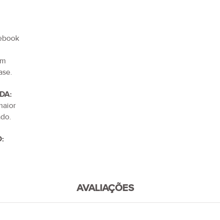
tebook
im
ase.
DA:
maior
do.
:
AVALIAÇÕES