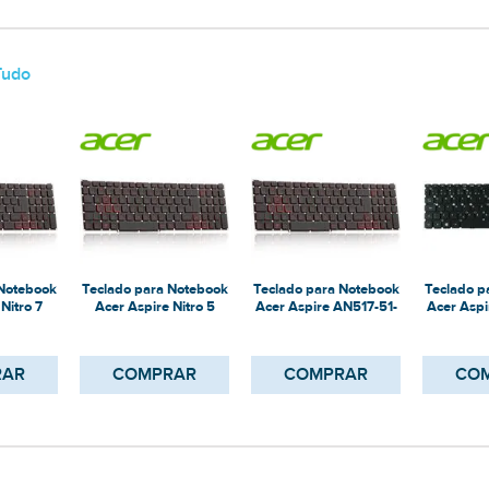
Tudo
 Notebook
Teclado para Notebook
Teclado para Notebook
Teclado p
Nitro 7
Acer Aspire Nitro 5
Acer Aspire AN517-51-
Acer Asp
51
AN515-54-528v
56eu
RAR
COMPRAR
COMPRAR
CO