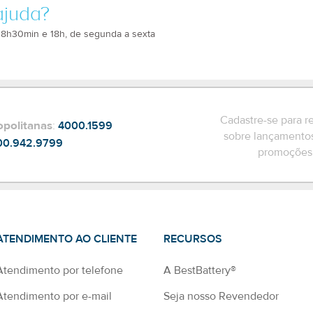
ajuda?
 8h30min e 18h, de segunda a sexta
Cadastre-se para r
opolitanas
:
4000.1599
sobre lançamentos
00.942.9799
promoções 
ATENDIMENTO AO CLIENTE
RECURSOS
Atendimento por telefone
A BestBattery®
Atendimento por e-mail
Seja nosso Revendedor