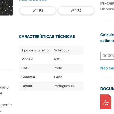
INFOR
Disponív
Wifi F3
Wifi F2
Calcule
CARACTERÍSTICAS TÉCNICAS
estimad
Tipo de aparelho
Notebook
Modelo
A315
Não se
Cor
Preto
Garantia
1 Ano
Layout
Portugues BR
ire 3
DOCU
 e
samente
s