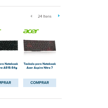
24 Itens
ara Notebook
Teclado para Notebook
Teclado para Notebook
Tecla
ire A515-54g
Acer Aspire Nitro 7
Acer Aspire VX15
Acer 
AN715-51-71ha
MPRAR
COMPRAR
COMPRAR