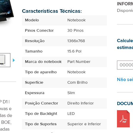
INFOR
Características Técnicas:
Disponív
Modelo
Notebook
Pinos Conector
30 Pinos
Calcule
Resolução
1366x768
estimad
Tamanho
15.6 Pol
Marca do notebook
Part Number
Tipo de aparelho
Notebook
Não se
Superfície
Com Brilho
Espessura
Slim
 D1 |
Posição Conector
Direito Inferior
DOCU
ovas e
Tipo de Backlight
LED
das de
, BOE,
Tipo de Suportes
Superior e Inferior
iadas