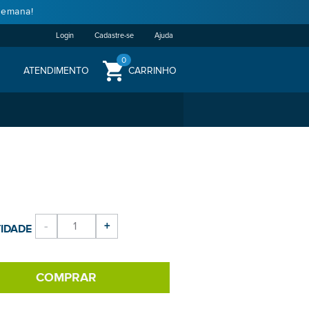
semana!
Login
Cadastre-se
Ajuda
0
ATENDIMENTO
CARRINHO
-
+
IDADE
COMPRAR