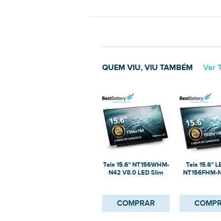
QUEM VIU, VIU TAMBÉM
Ver 
Tela 15.6" NT156WHM-
Tela 15.6" L
N42 V8.0 LED Slim
NT156FHM-N
para Notebook
para Not
COMPRAR
COMP