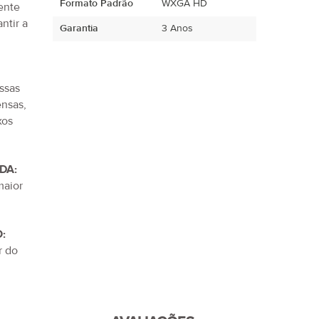
Formato Padrão
WXGA HD
ente
ntir a
Garantia
3 Anos
ssas
ensas,
xos
DA:
maior
:
r do