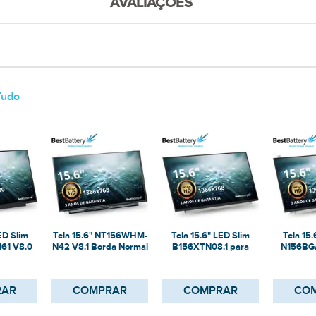
AVALIAÇÕES
Tudo
ED Slim
Tela 15.6" NT156WHM-
Tela 15.6" LED Slim
Tela 15.
61 V8.0
N42 V8.1 Borda Normal
B156XTN08.1 para
N156BG
ebook
- 360mm
Notebook
No
RAR
COMPRAR
COMPRAR
CO