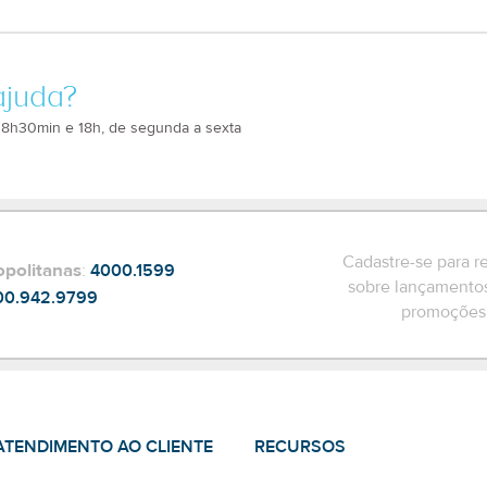
ajuda?
 8h30min e 18h, de segunda a sexta
Cadastre-se para r
opolitanas
:
4000.1599
sobre lançamentos
00.942.9799
promoções 
ATENDIMENTO AO CLIENTE
RECURSOS