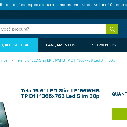
ite condições especiais para compras em grande volume! Só esta 
EÇÃO ESPECIAL
LANÇAMENTOS
SEGMENTOS
umber
Tela 15.6" LED Slim LP156WHB TP D1 | 1366x768 Led Slim 30p
Tela 15.6" LED Slim LP156WHB
QUANT
TP D1 | 1366x768 Led Slim 30p