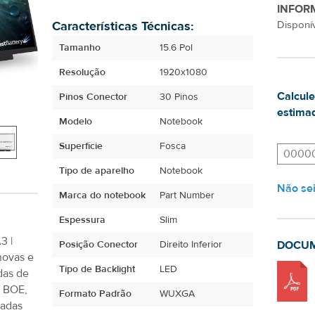
INFOR
Características Técnicas:
Disponív
Tamanho
15.6 Pol
Resolução
1920x1080
Calcule
Pinos Conector
30 Pinos
estimad
Modelo
Notebook
Superfície
Fosca
Tipo de aparelho
Notebook
Não se
Marca do notebook
Part Number
Espessura
Slim
3 |
Posição Conector
Direito Inferior
DOCU
novas e
Tipo de Backlight
LED
das de
, BOE,
Formato Padrão
WUXGA
iadas