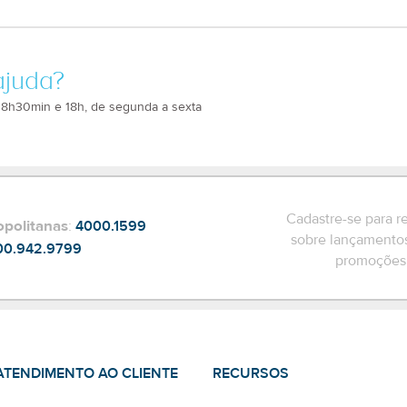
ajuda?
 8h30min e 18h, de segunda a sexta
Cadastre-se para r
opolitanas
:
4000.1599
sobre lançamentos
00.942.9799
promoções 
ATENDIMENTO AO CLIENTE
RECURSOS