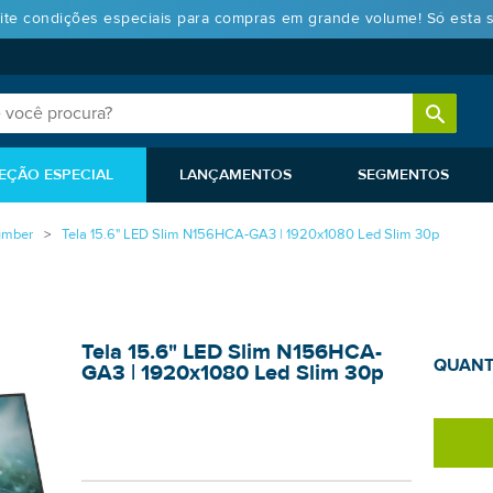
ite condições especiais para compras em grande volume! Só esta 
EÇÃO ESPECIAL
LANÇAMENTOS
SEGMENTOS
umber
Tela 15.6" LED Slim N156HCA-GA3 | 1920x1080 Led Slim 30p
Tela 15.6" LED Slim N156HCA-
QUANT
GA3 | 1920x1080 Led Slim 30p