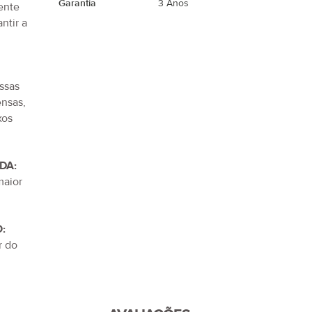
Garantia
3 Anos
ente
ntir a
ssas
ensas,
xos
DA:
maior
:
r do