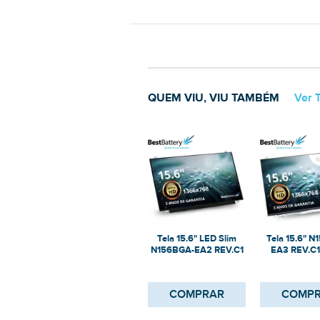
QUEM VIU, VIU TAMBÉM
Ver 
Tela 15.6" LED Slim
Tela 15.6" 
N156BGA-EA2 REV.C1
EA3 REV.C1
para Notebook
Narrow - 
COMPRAR
COMP