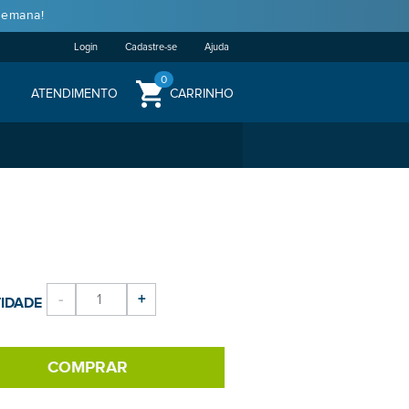
semana!
Login
Cadastre-se
Ajuda
0
ATENDIMENTO
CARRINHO
-
+
IDADE
COMPRAR