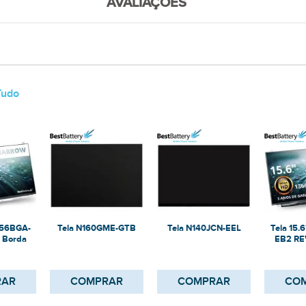
AVALIAÇÕES
Tudo
N156BGA-
Tela N160GME-GTB
Tela N140JCN-EEL
Tela 15.
 Borda
EB2 RE
350mm
Norma
RAR
COMPRAR
COMPRAR
CO