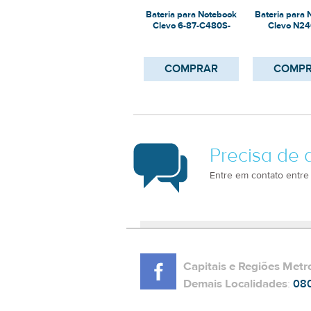
Bateria para Notebook
Bateria para
Clevo 6-87-C480S-
Clevo N2
4P42
COMPRAR
COMP
Precisa de 
Entre em contato entre
Capitais e Regiões Metr
Demais Localidades
:
08