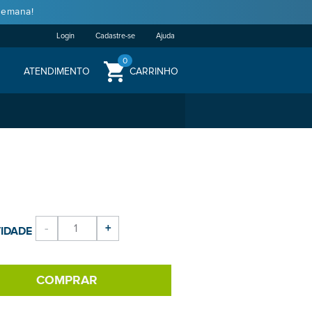
semana!
Login
Cadastre-se
Ajuda
0
ATENDIMENTO
CARRINHO
-
+
IDADE
COMPRAR