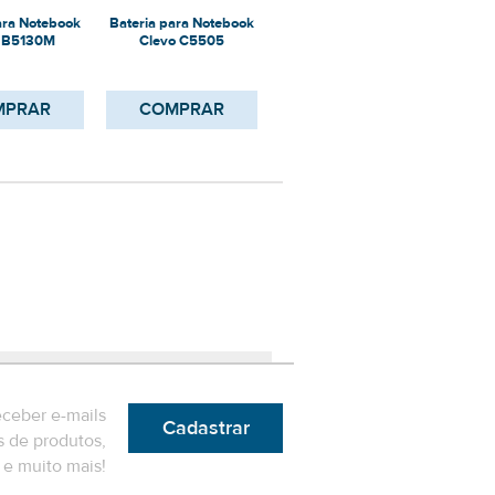
ara Notebook
Bateria para Notebook
Bateria para Notebook
Bater
o B5130M
Clevo C5505
Clevo B7110
MPRAR
COMPRAR
COMPRAR
eceber e-mails
Cadastrar
 de produtos,
e muito mais!