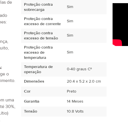
ulas de
Proteção contra
Sim
sobrecarga
tado
Proteção contra
Sim
hes:
excesso de corrente
Proteção contra
Sim
excesso de tensão
ança,
Proteção contra
uito,
Sim
excesso de
.
temperatura
Temperatura de
:
0-40 graus Cº
operação
ege o
imento.
Dimensões
20.4 x 5.2 x 2.0 cm
Cor
Preto
tem uma
Garantia
14 Meses
até 30%,
Tensão
10.8 Volts
ítio)
.