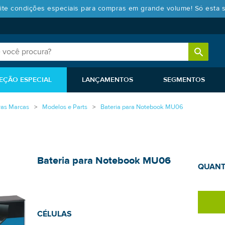
ite condições especiais para compras em grande volume! Só esta 
EÇÃO ESPECIAL
LANÇAMENTOS
SEGMENTOS
ras Marcas
Modelos e Parts
Bateria para Notebook MU06
Bateria para Notebook MU06
QUANT
CÉLULAS