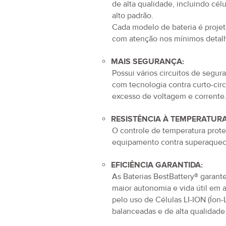
de alta qualidade, incluindo cél
alto padrão.
Cada modelo de bateria é proje
com atenção nos mínimos detal
MAIS SEGURANÇA:
Possui vários circuitos de segur
com tecnologia contra curto-circ
excesso de voltagem e corrente
RESISTÊNCIA À TEMPERATURA
O controle de temperatura prot
equipamento contra superaquec
EFICIÊNCIA GARANTIDA:
As Baterias BestBattery® garan
maior autonomia e vida útil em 
pelo uso de Células LI-ION (Íon-L
balanceadas e de alta qualidade