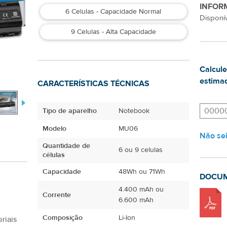
INFOR
6 Celulas - Capacidade Normal
Disponív
9 Celulas - Alta Capacidade
Calcule
estimad
CARACTERÍSTICAS TÉCNICAS
Tipo de aparelho
Notebook
Modelo
MU06
Não se
Quantidade de
6 ou 9 celulas
células
Capacidade
48Wh ou 71Wh
DOCU
4.400 mAh ou
Corrente
6.600 mAh
Composição
Li-Ion
riais