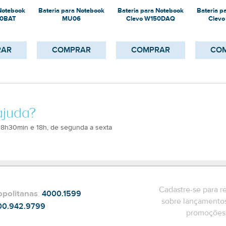
 Notebook
Bateria para Notebook
Bateria para Notebook
Bateria p
40BAT
MU06
Clevo W150DAQ
Clev
RAR
COMPRAR
COMPRAR
CO
ajuda?
 8h30min e 18h, de segunda a sexta
Cadastre-se para r
opolitanas
:
4000.1599
sobre lançamentos
00.942.9799
promoções 