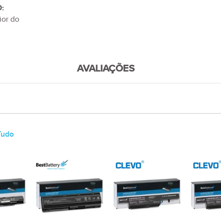
:
ior do
AVALIAÇÕES
Tudo