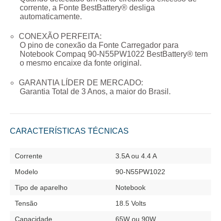
corrente, a Fonte BestBattery® desliga
automaticamente.
CONEXÃO PERFEITA:
O pino de conexão da
Fonte Carregador para
Notebook Compaq 90-N55PW1022
BestBattery® tem
o mesmo encaixe da fonte original.
GARANTIA LÍDER DE MERCADO:
Garantia Total de
3 Anos
, a maior do Brasil.
CARACTERÍSTICAS TÉCNICAS
Corrente
3.5A ou 4.4 A
Modelo
90-N55PW1022
Tipo de aparelho
Notebook
Tensão
18.5 Volts
Capacidade
65W ou 90W